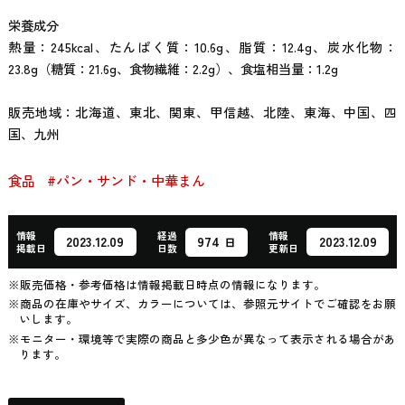
栄養成分
熱量：245kcal、たんぱく質：10.6g、脂質：12.4g、炭水化物：
23.8g（糖質：21.6g、食物繊維：2.2g）、食塩相当量：1.2g
販売地域：北海道、東北、関東、甲信越、北陸、東海、中国、四
国、九州
食品
#パン・サンド・中華まん
情報
経過
情報
974
2023.12.09
2023.12.09
日
掲載日
日数
更新日
※販売価格・参考価格は情報掲載日時点の情報になります。
※商品の在庫やサイズ、カラーについては、参照元サイトでご確認をお願
いします。
※モニター・環境等で実際の商品と多少色が異なって表示される場合があ
ります。