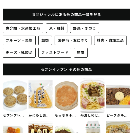
のデニッシュ セブンイレブンの
ん
菓子パン
食品ジャンルにある他の商品一覧を見る
魚介類・水産加工品
米・雑穀
野菜・きのこ
フルーツ・果物
麺類
お弁当・おにぎり
精肉・肉加工品
チーズ・乳製品
ファストフード
惣菜
セブンイレブン その他の商品
セブンプレミ
かにめしおむ
もっちりホッ
丹波しめじと
ビーフタルタ
アム アールグ
すび セブンイ
トク セブンイ
ベーコンの和
ル弁当 セブン
レイの紅茶蒸
レブンのおに
レブンのスイ
風クリームパ
のお弁当
しパン4個入
ぎり
ーツ
スタ セブンの
セブンイレブ
パスタ
ンの食事パン