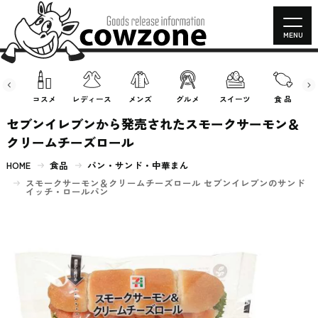
MENU
房具
コスメ
レディース
メンズ
グルメ
スイーツ
食 品
セブンイレブンから発売されたスモークサーモン＆
クリームチーズロール
HOME
食品
パン・サンド・中華まん
スモークサーモン＆クリームチーズロール セブンイレブンのサンド
イッチ・ロールパン