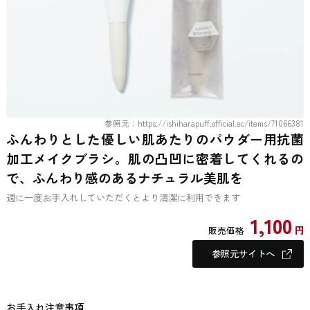
参照元：https://ishiharapuff.official.ec/items/71066381
ふんわりとした優しい肌あたりのパウダー用抗菌
加工メイクブラシ。肌の凸凹に密着してくれるの
で、ふんわり感のあるナチュラル美肌を
週に一度お手入れしていただくとより清潔に利用できます
1,100
円
販売価格
参照元サイトへ
お手入れ注意事項