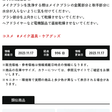
メイクブラシを洗浄する際はメイクブラシの金属部分と取手部分に
水分が入らないように気を付けてください。
ブラシ部分を上向きにして乾燥させないでください。
ヘアドライヤーなど電機製品で直接乾燥させないでください。
コスメ
#メイク道具・ケアグッズ
情報
経過
情報
996
2023.11.17
2023.11.17
日
掲載日
日数
更新日
※販売価格・参考価格は情報掲載日時点の情報になります。
※商品の在庫やサイズ、カラーについては、参照元サイトでご確認をお願
いします。
※モニター・環境等で実際の商品と多少色が異なって表示される場合があ
ります。
類似商品