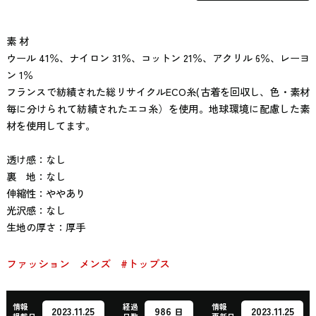
素 材
ウール 41％、ナイロン 31％、コットン 21％、アクリル 6％、レーヨ
ン 1％
フランスで紡績された総リサイクルECO糸(古着を回収し、色・素材
毎に分けられて紡績されたエコ糸）を使用。地球環境に配慮した素
材を使用してます。
透け感：なし
裏 地：なし
伸縮性：ややあり
光沢感：なし
生地の厚さ：厚手
ファッション
メンズ
#トップス
情報
経過
情報
986
2023.11.25
2023.11.25
日