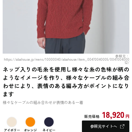
参照元：
https://abahouse.jp/mens/10000040/abahouse/item_00470040005/0047004000
52/
ネップ入りの毛糸を使用し様々な糸の色味が柄の
ようなイメージを作り、様々なケーブルの組み合
わせにより、表情のある編み方がポイントになり
ます
様々なケーブルの組み合わせが表情のある一着
18,920
円
販売価格
参照元サイトへ
アイボリー
オレンジ
ネイビー