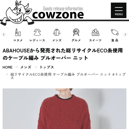
MENU
房具
コスメ
レディース
メンズ
グルメ
スイーツ
食 品
ABAHOUSEから発売された総リサイクルECO糸使用
のケーブル編み プルオーバー ニット
HOME
メンズ
トップス
総リサイクルECO糸使用 ケーブル編み プルオーバー ニット #トップ
ス