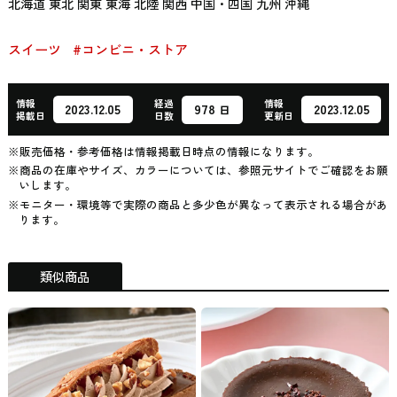
北海道 東北 関東 東海 北陸 関西 中国・四国 九州 沖縄
スイーツ
#コンビニ・ストア
情報
経過
情報
978
2023.12.05
2023.12.05
日
掲載日
日数
更新日
※販売価格・参考価格は情報掲載日時点の情報になります。
※商品の在庫やサイズ、カラーについては、参照元サイトでご確認をお願
いします。
※モニター・環境等で実際の商品と多少色が異なって表示される場合があ
ります。
類似商品