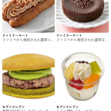
ファミリーマート
ファミリーマート
ファミマから発売された濃厚ショ
ファミマから発売された濃厚なめ
コラエクレア #コンビニスイーツ
らかショコラケーキ #コンビニス
イーツ
セブンイレブン
セブンイレブン
西尾の抹茶どら セブンイレブン
みるく練乳パフェ セブンイレブ