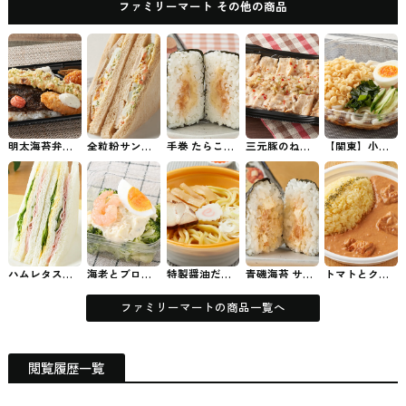
ファミリーマート その他の商品
明太海苔弁当
全粒粉サンド
手巻 たらこバ
三元豚のねぎ
【関東】小麦
ファミマのお
サラダチキン
ター ファミマ
塩カルビ重 フ
の風味豊かな
弁当
とたまご ファ
のおむずび
ァミマのお弁
冷したぬきう
ミマのパン・
当
どん ファミマ
サンド
の麺類
ハムレタスた
海老とブロッ
特製醤油だれ
青磯海苔 サー
トマトとクリ
まごサンド フ
コリーのタル
の油そば ファ
モンクリーム
ームのコク バ
ァミマのパ
タルサラダ
ミマのラーメ
チーズ ファミ
ターチキンカ
ン・サンド
【関東限定】
ン
マのおむずび
レー ファミマ
ファミリーマートの商品一覧へ
ファミマのチ
のお弁当
ルド惣菜
閲覧履歴一覧