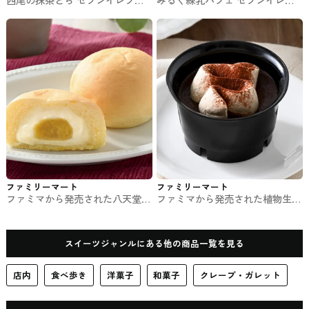
のスイーツ
ンのスイーツ
ファミリーマート
ファミリーマート
ファミマから発売された八天堂
ファミマから発売された植物生ま
冷やして食べるとろけるくりーむ
れのショコラテリーヌ #コンビニ
パン 紅はるか #コンビニスイー
スイーツ
ツ
スイーツジャンルにある他の商品一覧を見る
店内
食べ歩き
洋菓子
和菓子
クレープ・ガレット