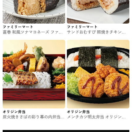
ファミリーマート
ファミリーマート
直巻 和風ツナマヨネーズ ファミ
サンドおむすび 照焼きチキン
マのおむずび
（一味マヨ）ファミマのおむずび
オリジン弁当
オリジン弁当
炭火焼きさばの彩り幕の内弁当
メンチカツ明太弁当 オリジン弁
オリジン弁当のお弁当
当のお弁当