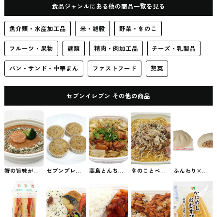
食品ジャンルにある他の商品一覧を見る
魚介類・水産加工品
米・雑穀
野菜・きのこ
フルーツ・果物
麺類
精肉・肉加工品
チーズ・乳製品
パン・サンド・中華まん
ファストフード
惣菜
セブンイレブン その他の商品
蟹の旨味が詰
セブンプレミ
高島とんちゃ
きのことベー
ふんわり×ご
まったトマト
アム アールグ
ん焼き丼 （鶏
コンの和ぱす
ろっと 肉まん
クリームパス
レイの紅茶蒸
の味噌焼き
た セブンのパ
セブンの中華
タ セブンのパ
しパン4個入
丼） セブンの
スタ
まん
スタ
セブンイレブ
お弁当
ンの食事パン