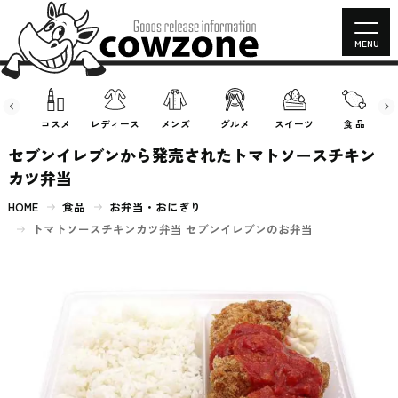
MENU
房具
コスメ
レディース
メンズ
グルメ
スイーツ
食 品
セブンイレブンから発売されたトマトソースチキン
カツ弁当
HOME
食品
お弁当・おにぎり
トマトソースチキンカツ弁当 セブンイレブンのお弁当