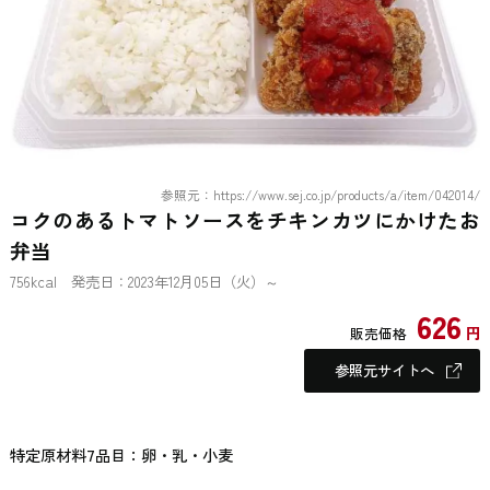
参照元：https://www.sej.co.jp/products/a/item/042014/
コクのあるトマトソースをチキンカツにかけたお
弁当
756kcal 発売日：2023年12月05日（火）～
626
円
販売価格
参照元サイトへ
特定原材料7品目：卵・乳・小麦