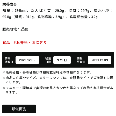
栄養成分
熱量：756kcal、たんぱく質：29.0g、脂質：29.7g、炭水化物：
95.0g（糖質：91.1g、食物繊維：3.9g）、食塩相当量：3.2g
販売地域：近畿
食品
#お弁当・おにぎり
情報
経過
情報
971
2023.12.09
2023.12.09
日
掲載日
日数
更新日
※販売価格・参考価格は情報掲載日時点の情報になります。
※商品の在庫やサイズ、カラーについては、参照元サイトでご確認をお願
いします。
※モニター・環境等で実際の商品と多少色が異なって表示される場合があ
ります。
類似商品