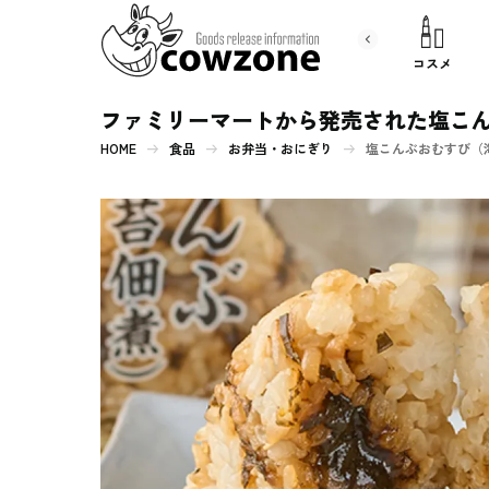
書 籍
文房具
コスメ
ファミリーマートから発売された塩こ
HOME
食品
お弁当・おにぎり
塩こんぶおむすび（