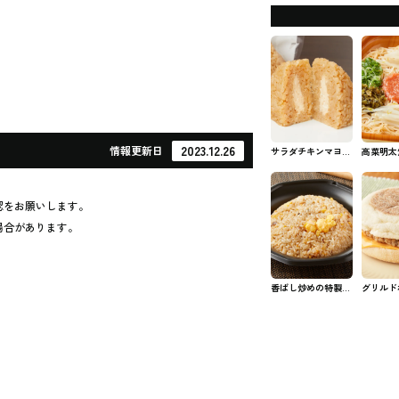
2023.12.26
情報
更新日
サラダチキンマヨネ
高菜明太
ーズおむすび ファ
ファミマ
ミマのおむずび
認をお願いします。
場合があります。
香ばし炒めの特製炒
グリルド
飯 ファミマのお弁
ィン フ
当
ン・サン