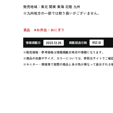
発売地域：東北 関東 東海 北陸 九州
※九州地方の一部では取り扱いがございません。
食品
#お弁当・おにぎり
953
2023.12.26
情報
掲載日
掲載
経過
日数
日
※販売価格・参考価格は情報掲載日時点の情報になります。
※商品の在庫やサイズ、カラーについては、参照元サイトでご確
※モニター・環境等で実際の商品と多少色が異なって表示される