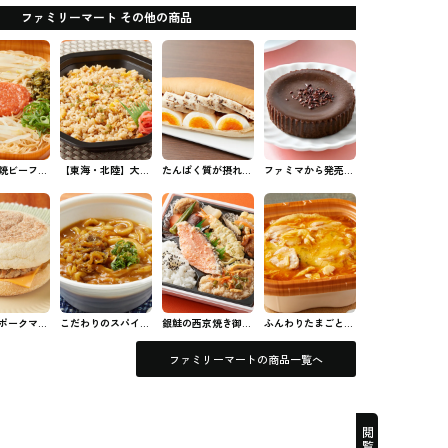
ファミリーマート その他の商品
焼ビーフン
【東海・北陸】大盛
たんぱく質が摂れ
ファミマから発売さ
のビーフン
350g！特製炒飯 フ
る！サラダチキンロ
れた濃厚なめらかシ
ァミマのお弁当
ール ファミマのパ
ョコラケーキ #コン
ン・サンド
ビニスイーツ
ポークマフ
こだわりのスパイス
銀鮭の西京焼き御膳
ふんわりたまごとだ
ァミマのパ
香るカレーうどん
ファミマのお弁当
しが決め手の親子丼
ド
ファミマのうどん
ファミマのお弁当
ファミリーマートの商品一覧へ