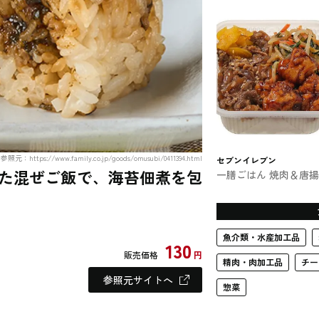
参照元：https://www.family.co.jp/goods/omusubi/0411394.html
セブンイレブン
た混ぜご飯で、海苔佃煮を包
一膳ごはん 焼肉＆唐
セブンイレブン #お弁
当・おにぎり
魚介類・水産加工品
130
販売価格
円
精肉・肉加工品
チー
参照元サイトへ
惣菜