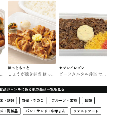
当
ほっともっと
セブンイレブン
揚げ
しょうが焼き弁当 ほっと
ビーフタルタル弁当 セブ
もっとのお弁当
ンのお弁当
食品ジャンルにある他の商品一覧を見る
米・雑穀
野菜・きのこ
フルーツ・果物
麺類
ズ・乳製品
パン・サンド・中華まん
ファストフード