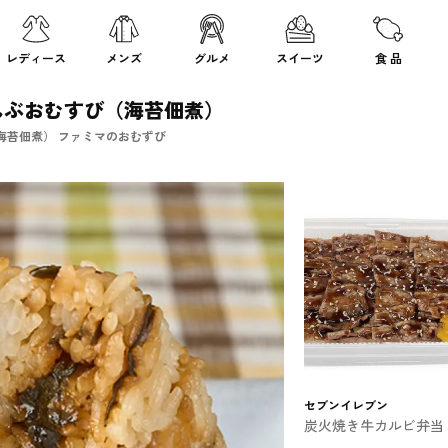
レディース
メンズ
グルメ
スイーツ
食 品
んぶおむすび（海苔佃煮）
海苔佃煮） ファミマのおむずび
セブンイレブン
炭火焼き牛カルビ弁当
ブンのお弁当