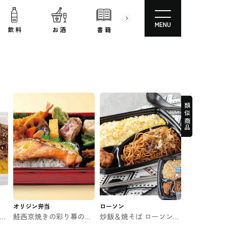
MENU
飲 料
お 酒
書 籍
文房具
コスメ
類似商品
オリジン弁当
ローソン
 セ
鮭西京焼きの彩り幕の内
炒飯＆焼そば ローソンの
弁当 オリジン弁当のお弁
お弁当