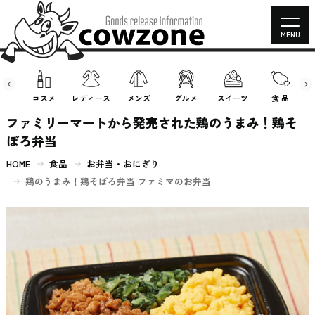
MENU
房具
コスメ
レディース
メンズ
グルメ
スイーツ
食 品
ファミリーマートから発売された鶏のうまみ！鶏そ
ぼろ弁当
HOME
食品
お弁当・おにぎり
鶏のうまみ！鶏そぼろ弁当 ファミマのお弁当