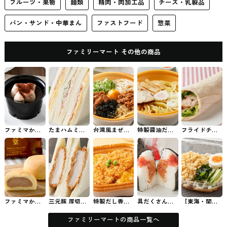
フルーツ・果物
麺類
精肉・肉加工品
チーズ・乳製品
パン・サンド・中華まん
ファストフード
惣菜
ファミリーマート その他の商品
ファミマから
たまハムミッ
台湾風まぜそ
特製醤油だれ
フライドチキ
発売された植
クスサンド フ
ば ファミマの
の油そば ファ
ンのトルティ
物生まれのシ
ァミマのパ
まぜそば
ミマのラーメ
ーヤ【関東・
ョコラテリー
ン・サンド
ン
東海・関西】
ヌ #コンビニ
ファミマのパ
スイーツ
ン・サンド
ファミマから
三元豚 厚切り
特製だし香
具だくさん！
【東海・関
発売された八
ロースカツサ
る！三元豚の
明太子と漬け
西・沖縄】小
天堂 冷やして
ンド ファミマ
ロースかつ丼
サーモン ファ
麦の風味豊か
食べるとろけ
のパン・サン
ファミマのお
ミマのおむず
な冷しぶっか
ファミリーマートの商品一覧へ
るくりーむパ
ド
弁当
び
けうどん ファ