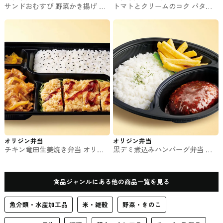
サンドおむすび 野菜かき揚げ フ
トマトとクリームのコク バター
ァミマのおむずび
チキンカレー ファミマのお弁当
オリジン弁当
オリジン弁当
チキン竜田生姜焼き弁当 オリジ
黒デミ煮込みハンバーグ弁当 オ
ン弁当のお弁当
リジン弁当のお弁当
食品ジャンルにある他の商品一覧を見る
魚介類・水産加工品
米・雑穀
野菜・きのこ