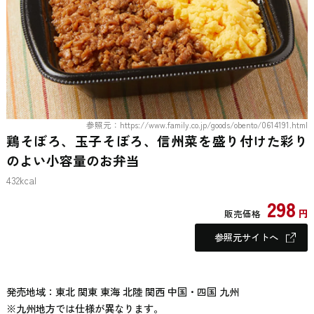
参照元：https://www.family.co.jp/goods/obento/0614191.html
鶏そぼろ、玉子そぼろ、信州菜を盛り付けた彩り
のよい小容量のお弁当
432kcal
298
円
販売価格
参照元サイトへ
発売地域：東北 関東 東海 北陸 関西 中国・四国 九州
※九州地方では仕様が異なります。