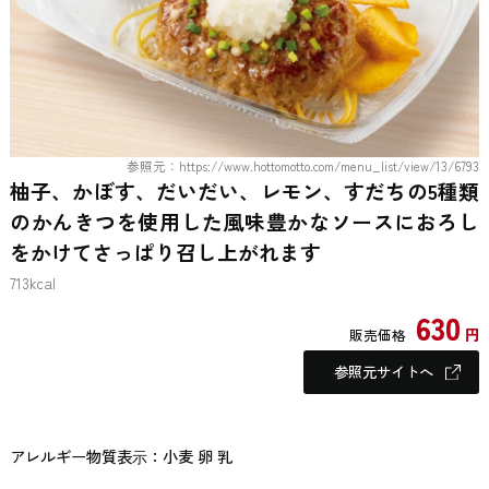
参照元：https://www.hottomotto.com/menu_list/view/13/6793
柚子、かぼす、だいだい、レモン、すだちの5種類
のかんきつを使用した風味豊かなソースにおろし
をかけてさっぱり召し上がれます
713kcal
630
円
販売価格
参照元サイトへ
アレルギー物質表⽰：小麦 卵 乳