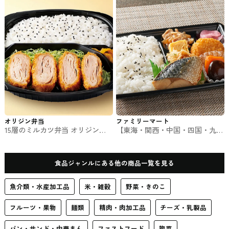
オリジン弁当
ファミリーマート
15層のミルカツ弁当 オリジン弁
【東海・関西・中国・四国・九
当のお弁当
州】幕の内弁当 ファミマのお弁
当
食品ジャンルにある他の商品一覧を見る
魚介類・水産加工品
米・雑穀
野菜・きのこ
フルーツ・果物
麺類
精肉・肉加工品
チーズ・乳製品
パン・サンド・中華まん
ファストフード
惣菜