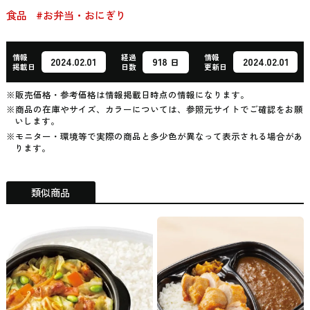
食品
#お弁当・おにぎり
情報
経過
情報
918
2024.02.01
2024.02.01
日
掲載日
日数
更新日
※販売価格・参考価格は情報掲載日時点の情報になります。
※商品の在庫やサイズ、カラーについては、参照元サイトでご確認をお願
いします。
※モニター・環境等で実際の商品と多少色が異なって表示される場合があ
ります。
類似商品