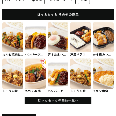
ほっともっと その他の商品
カルビ焼肉&か
ハンバーグ＆
デミたまハン
洋風バラエテ
から揚カレー
ら揚弁当 ほっ
ハーフ・カッ
バーグ弁当 ほ
ィ弁当 ほっと
ほっともっと
ともっとのお
トステーキ弁
っともっとの
もっとのお弁
のお弁当
弁当
当 ほっともっ
お弁当
当
とのお弁当
しょうが焼き
もちミニ 彩・
ハンバーグ＆
しょうが焼き&
チキン南蛮弁
弁当 ほっとも
豆腐ハンバー
エビフライ弁
から揚弁当 ほ
当 ほっともっ
っとのお弁当
グ弁当 ほっと
当 ほっともっ
っともっとの
とのお弁当
もっとのお弁
とのお弁当
お弁当
ほっともっとの商品一覧へ
当