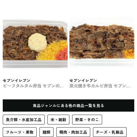
ファミマのお弁当
ン弁当のお弁当
セブンイレブン
セブンイレブン
ビーフタルタル弁当 セブンのお
炭火焼き牛カルビ弁当 セブンの
弁当
お弁当
食品ジャンルにある他の商品一覧を見る
魚介類・水産加工品
米・雑穀
野菜・きのこ
フルーツ・果物
麺類
精肉・肉加工品
チーズ・乳製品