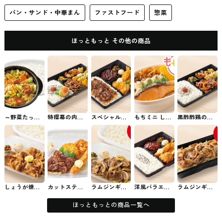
パン・サンド・中華まん
ファストフード
惣菜
ほっともっと その他の商品
～野菜たっぷ
特撰幕の内弁
スペシャル洋
もちミニ しゃ
黒酢酢鶏の幕
り～肉野菜炒
当 ほっともっ
風バラエティ
け弁当 ほっと
の内弁当 ほっ
め弁当 ほっと
とのお弁当
弁当 ほっとも
もっとのお弁
ともっとのお
もっとのお弁
っとのお弁当
当
弁当
当
しょうが焼き
カットステー
ラムジンギス
洋風バラエテ
ラムジンギス
弁当 ほっとも
キ＆ミックス
カン弁当 ほっ
ィ弁当 ほっと
カン重 ほっと
っとのお弁当
フライ弁当 ほ
ともっとのお
もっとのお弁
もっとのお弁
っともっとの
弁当
当
当
ほっともっとの商品一覧へ
お弁当