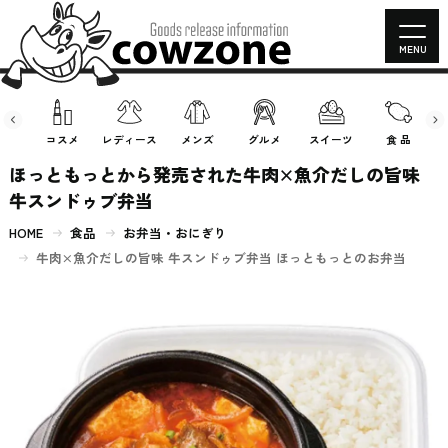
MENU
房具
コスメ
レディース
メンズ
グルメ
スイーツ
食 品
ほっともっとから発売された牛肉×魚介だしの旨味
牛スンドゥブ弁当
HOME
食品
お弁当・おにぎり
牛肉×魚介だしの旨味 牛スンドゥブ弁当 ほっともっとのお弁当