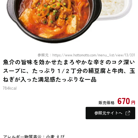
参照元：https://www.hottomotto.com/menu_list/view/13/331
魚介の旨味を効かせたまろやかな辛さのコク深い
スープに、たっぷり１/２丁分の絹豆腐と牛肉、玉
ねぎが入った満足感たっぷりな一品
784kcal
670
円
販売価格
参照元サイトへ
アレルギー物質表⽰：小麦 えび