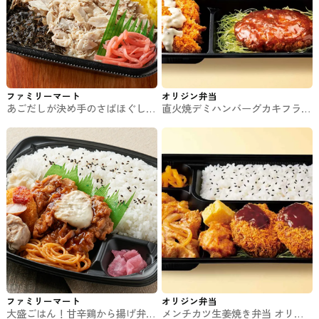
ファミリーマート
オリジン弁当
あごだしが決め手のさばほぐしご
直火焼デミハンバーグカキフライ
はん ファミマのお弁当
弁当 オリジン弁当のお弁当
ファミリーマート
オリジン弁当
大盛ごはん！甘辛鶏から揚げ弁当
メンチカツ生姜焼き弁当 オリジ