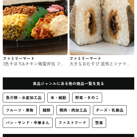
ファミリーマート
ファミリーマート
3色そぼろ&チキン南蛮弁当 ファ
大きなおむすび 昆布とツナマヨ
ミマのお弁当
ネーズ ファミマのおむずび
食品ジャンルにある他の商品一覧を見る
魚介類・水産加工品
米・雑穀
野菜・きのこ
フルーツ・果物
麺類
精肉・肉加工品
チーズ・乳製品
パン・サンド・中華まん
ファストフード
惣菜