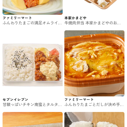
ファミリーマート
本家かまどや
ふんわりたまごの満足オムライス
牛焼肉弁当 本家かまどやのお弁
おむすび ファミマのおむずび
当
セブンイレブン
ファミリーマート
甘酸っぱいチキン南蛮とタルタル
ふんわりたまごとだしが決め手の
ソースが味わえるお弁当 セブン
親子丼 ファミマのお弁当
イレブン