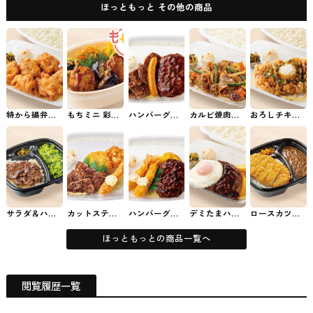
ほっともっと その他の商品
特から揚弁当
もちミニ 彩・
ハンバーグ＆
カルビ焼肉弁
おろしチキン
ほっともっと
豆腐ハンバー
カットステー
当 ほっともっ
竜田弁当 ほっ
のお弁当
グ弁当 ほっと
キ弁当(ウイン
とのお弁当
ともっとのお
もっとのお弁
ナー付) ほっと
弁当
当
もっとのお弁
当
サラダ＆ハー
カットステー
ハンバーグ＆
デミたまハン
ロースカツカ
フ・カットス
キ＆ミックス
エビフライ弁
バーグ弁当 ほ
レー ほっとも
テーキコンボ
フライ弁当 ほ
当 ほっともっ
っともっとの
っとのお弁当
ほっともっと
っともっとの
とのお弁当
お弁当
ほっともっとの商品一覧へ
のお弁当
お弁当
閲覧履歴一覧