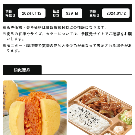
情報
経過
情報
939
2024.01.12
2024.01.12
日
掲載日
日数
更新日
※販売価格・参考価格は情報掲載日時点の情報になります。
※商品の在庫やサイズ、カラーについては、参照元サイトでご確認をお願
いします。
※モニター・環境等で実際の商品と多少色が異なって表示される場合があ
ります。
類似商品