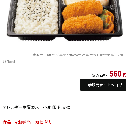
参照元：https://www.hottomotto.com/menu_list/view/13/7033
937kcal
560
円
販売価格
参照元サイトへ
アレルギー物質表⽰：小麦 卵 乳 かに
食品
#お弁当・おにぎり