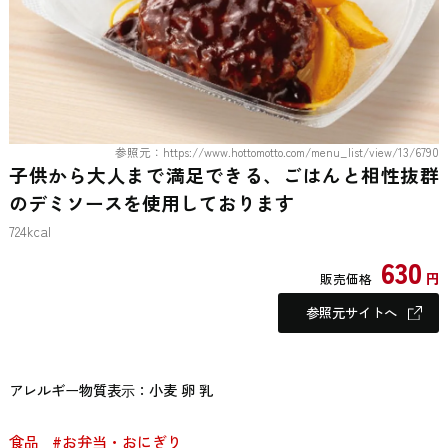
参照元：https://www.hottomotto.com/menu_list/view/13/6790
子供から大人まで満足できる、ごはんと相性抜群
のデミソースを使用しております
724kcal
630
円
販売価格
参照元サイトへ
アレルギー物質表⽰：小麦 卵 乳
食品
#お弁当・おにぎり