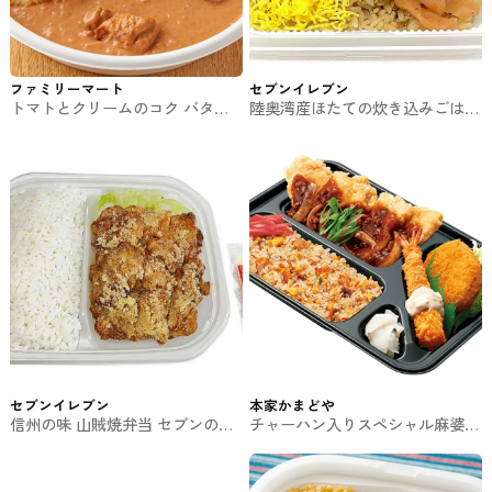
ファミリーマート
セブンイレブン
トマトとクリームのコク バター
陸奥湾産ほたての炊き込みごはん
チキンカレー ファミマのお弁当
セブンのお弁当
セブンイレブン
本家かまどや
信州の味 山賊焼弁当 セブンのお
チャーハン入りスペシャル麻婆チ
弁当
キン竜田弁当 本家かまどやのお
弁当