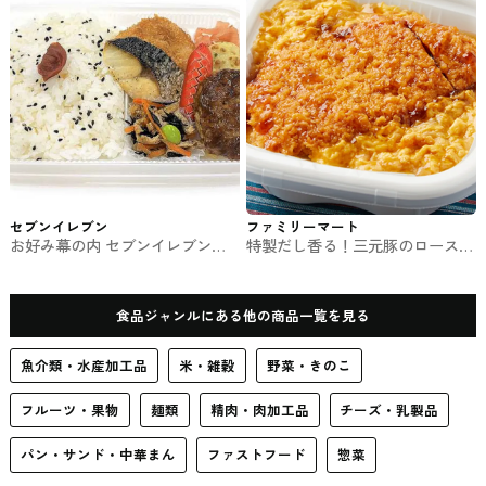
セブンイレブン
ファミリーマート
お好み幕の内 セブンイレブンの
特製だし香る！三元豚のロースか
お弁当
つ丼 ファミマのお弁当
食品ジャンルにある他の商品一覧を見る
魚介類・水産加工品
米・雑穀
野菜・きのこ
フルーツ・果物
麺類
精肉・肉加工品
チーズ・乳製品
パン・サンド・中華まん
ファストフード
惣菜