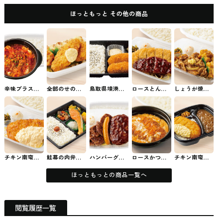
ほっともっと その他の商品
辛味プラス！
全部のせのり
鳥取県境港産
ロースとんか
しょうが焼き&
旨辛！牛スン
弁当 ほっとも
紅ズワイガニ
つ弁当 ほっと
から揚弁当 ほ
ドゥブ弁当 ほ
っとのお弁当
使用 カニクリ
もっとのお弁
っともっとの
っともっとの
ームコロッケ
当
お弁当
お弁当
弁当 ほっとも
っとのお弁当
チキン南蛮弁
鮭幕の内弁当
ハンバーグ＆
ロースかつと
チキン南蛮カ
当 ほっともっ
ほっともっと
カットステー
じ弁当 ほっと
レー
とのお弁当
のお弁当
キ弁当(ウイン
もっとのお弁
ナー付) ほっと
当
ほっともっとの商品一覧へ
もっとのお弁
当
閲覧履歴一覧