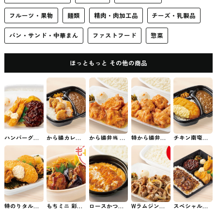
フルーツ・果物
麺類
精肉・肉加工品
チーズ・乳製品
パン・サンド・中華まん
ファストフード
惣菜
ほっともっと その他の商品
ハンバーグ＆
から揚カレー
から揚弁当 ほ
特から揚弁当
チキン南蛮カ
エビフライ弁
ほっともっと
っともっとの
ほっともっと
レー
当 ほっともっ
のお弁当
お弁当
のお弁当
とのお弁当
特のりタル弁
もちミニ 彩・
ロースかつと
Wラムジンギ
スペシャル洋
当 ほっともっ
豆腐ハンバー
じ弁当 ほっと
スカン弁当(肉
風バラエティ
とのお弁当
グ弁当 ほっと
もっとのお弁
２倍) ほっとも
弁当 ほっとも