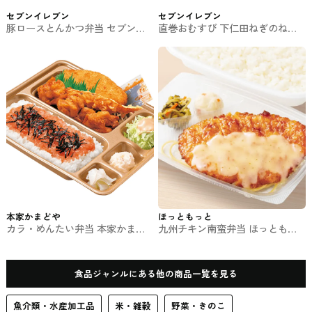
セブンイレブン
セブンイレブン
豚ロースとんかつ弁当 セブンの
直巻おむすび 下仁田ねぎのねぎ
お弁当
味噌 セブンイレブンのおにぎり
本家かまどや
ほっともっと
カラ・めんたい弁当 本家かまど
九州チキン南蛮弁当 ほっともっ
やのお弁当
とのお弁当
食品ジャンルにある他の商品一覧を見る
魚介類・水産加工品
米・雑穀
野菜・きのこ