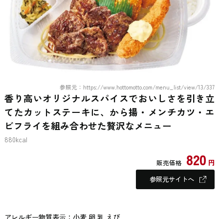
参照元：https://www.hottomotto.com/menu_list/view/13/337
香り高いオリジナルスパイスでおいしさを引き立
てたカットステーキに、から揚・メンチカツ・エ
ビフライを組み合わせた贅沢なメニュー
880kcal
820
円
販売価格
参照元サイトへ
アレルギー物質表⽰：小麦 卵 乳 えび