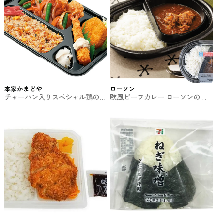
本家かまどや
ローソン
チャーハン入りスペシャル鶏の甘
欧風ビーフカレー ローソンのお
酢あんかけ弁当 本家かまどやの
弁当
お弁当