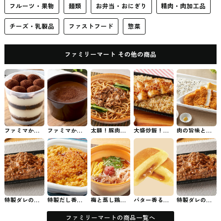
フルーツ・果物
麺類
お弁当・おにぎり
精肉・肉加工品
チーズ・乳製品
ファストフード
惣菜
ファミリーマート その他の商品
ファミマから
ファミマから
太麺！豚肉と
大盛炒飯！台
肉の旨味とや
発売された北
発売された濃
小松菜の焦が
湾風から揚げ
わらか食感！
海道マスカル
厚メルティシ
し醤油パスタ
弁当 ファミマ
特製とんかつ
ポーネ使用テ
ョコラ #コン
ファミマのパ
のお弁当
弁当 ファミマ
ィラミス #コ
ビニスイーツ
スタ
のお弁当
ンビニスイー
ツ
特製ダレの炙
特製だし香
梅と蒸し鶏の
バター香るホ
特製ダレの炙
り焼牛カルビ
る！三元豚の
あったかそう
ットケーキま
り焼牛カルビ
重 ファミマの
ロースかつ丼
めん ファミマ
ん ファミマの
重 ファミマの
お弁当
ファミマのお
の素麺
中華まん
お弁当
ファミリーマートの商品一覧へ