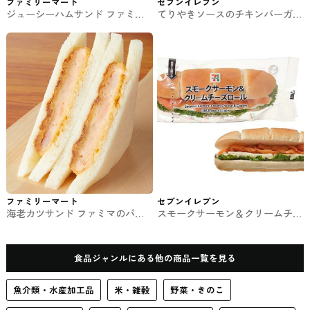
ファミリーマート
セブンイレブン
ジューシーハムサンド ファミマ
てりやきソースのチキンバーガー
のパン・サンド
セブンイレブンのサンドイッチ・
ロールパン
ファミリーマート
セブンイレブン
海老カツサンド ファミマのパ
スモークサーモン＆クリームチー
ン・サンド
ズロール セブンイレブンのサン
ドイッチ・ロールパン
食品ジャンルにある他の商品一覧を見る
魚介類・水産加工品
米・雑穀
野菜・きのこ