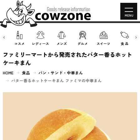
MENU
房具
コスメ
レディース
メンズ
グルメ
スイーツ
食 品
ファミリーマートから発売されたバター香るホット
ケーキまん
HOME
食品
パン・サンド・中華まん
バター香るホットケーキまん ファミマの中華まん