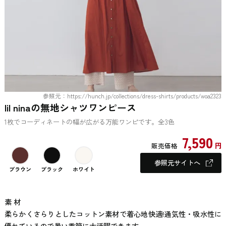
参照元：https://hunch.jp/collections/dress-shirts/products/woa2323
lil ninaの無地シャツワンピース
1枚でコーディネートの幅が広がる万能ワンピです。全3色
7,590
円
販売価格
参照元サイトへ
ブラウン
ブラック
ホワイト
素 材
柔らかくさらりとしたコットン素材で着心地快適!通気性・吸水性に
優れているので暑い季節に大活躍できます。