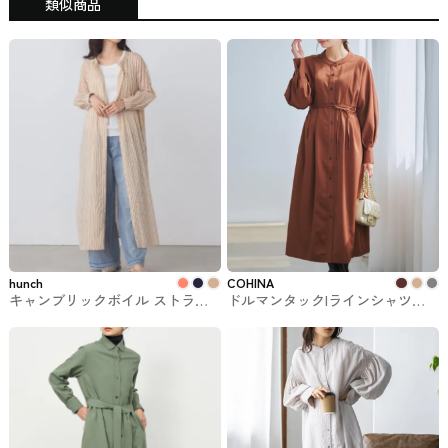
類似商品
hunch
COHINA
キャンブリックボイル ストライ
ドルマンタックIラインシャツワ
プ柄 シャーリング シャツワンピ
ンピース COHINAで購入できるワ
ース lil nina（リル・ニーナ）
ンピ