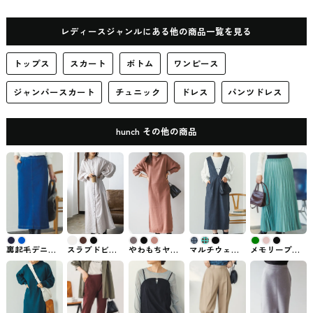
ャツワンピース
レディースジャンルにある他の商品一覧を見る
トップス
スカート
ボトム
ワンピース
ジャンパースカート
チュニック
ドレス
パンツドレス
hunch その他の商品
裏起毛デニム
スラブドビー
やわもちヤー
マルチウェイ
メモリープリ
タイトスカー
シャーリング
ン シフォンド
ジャンスカ
ーツスカート
ト hunch #スカ
シャツワンピ
ッキングロン
hunch #ジャン
hunch #スカー
ート
ース lil
グワンピース
パースカート
ト
nina（リル・
hunch #ワンピ
ニーナ）
ース