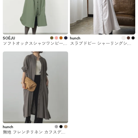
SOÉJU
hunch
ソフトオックスシャツワンピース
スラブドビー シャーリングシャ
SOÉJU（ソージュ）
ツワンピース lil nina（リル・ニー
ナ）
hunch
無地 フレンチリネン カフスデザ
インシャツワンピース hunch #シ