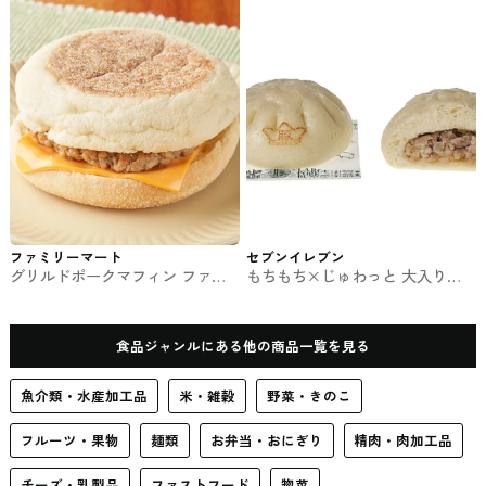
ファミリーマート
セブンイレブン
グリルドポークマフィン ファミ
もちもち×じゅわっと 大入り豚
マのパン・サンド
まん セブンの中華まん
食品ジャンルにある他の商品一覧を見る
魚介類・水産加工品
米・雑穀
野菜・きのこ
フルーツ・果物
麺類
お弁当・おにぎり
精肉・肉加工品
チーズ・乳製品
ファストフード
惣菜