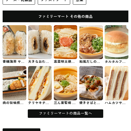
ファミリーマート その他の商品
青磯海苔 サー
大きなおむす
高菜明太焼ビ
和風だしの牛
タルタルフィ
モンクリーム
び 昆布とツナ
ーフン ファミ
肉うどん ファ
ッシュバーガ
チーズ ファミ
マヨネーズ フ
マのビーフン
ミマのうどん
ー ファミマの
マのおむずび
ァミマのおむ
パン・サンド
ずび
肉の旨味感じ
テリヤキチキ
三ん寅監修 味
焼きさばとな
ハムカツサン
る！特製とん
ンとたまごの
噌らーめん フ
めこ おろしだ
ド ファミマの
かつ弁当 ファ
サンド ファミ
ァミマのラー
し ファミマの
パン・サンド
ミマのお弁当
マのパン・サ
メン
惣菜
ファミリーマートの商品一覧へ
ンド