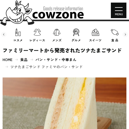
MENU
房具
コスメ
レディース
メンズ
グルメ
スイーツ
食 品
ファミリーマートから発売されたツナたまごサンド
HOME
食品
パン・サンド・中華まん
ツナたまごサンド ファミマのパン・サンド