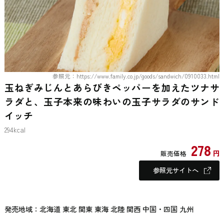
参照元：https://www.family.co.jp/goods/sandwich/0910033.html
玉ねぎみじんとあらびきペッパーを加えたツナサ
ラダと、玉子本来の味わいの玉子サラダのサンド
イッチ
294kcal
278
円
販売価格
参照元サイトへ
発売地域：北海道 東北 関東 東海 北陸 関西 中国・四国 九州