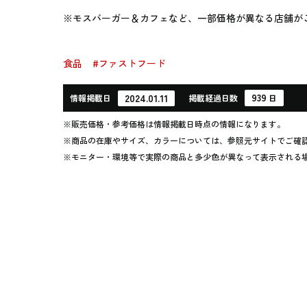
※モスバーガー＆カフェなど、一部価格が異なる店舗が
食品
#ファストフード
939
2024.01.11
情報
掲載日
掲載
経過
日数
日
※販売価格・参考価格は情報掲載日時点の情報になります。
※商品の在庫やサイズ、カラーについては、参照元サイトでご確
※モニター・環境等で実際の商品と多少色が異なって表示される