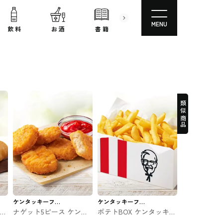
MENU
飲 料
お 酒
書 籍
文房具
コスメ
類似商品
ケンタッキーフラ
ケンタッキーフラ
タッ
ナゲット5ピース ケンタ
ポテトBOX ケンタッキー
イドチキン
イドチキン
ッキー #ファストフード
#ファストフード