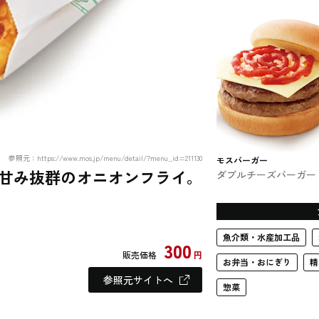
参照元：https://www.mos.jp/menu/detail/?menu_id=211130
モスバーガー
甘み抜群のオニオンフライ。
ダブルチーズバーガー
スバーガー #ファスト
ード
魚介類・水産加工品
300
販売価格
円
お弁当・おにぎり
精
参照元サイトへ
惣菜