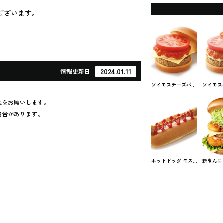
ございます。
2024.01.11
情報
更新日
ソイモスチーズバー
ソイモス
ガー モスバーガー #
モスバー
ファストフード
ストフー
認をお願いします。
場合があります。
ホットドッグ モス
新きんに
バーガー #ファスト
ガー モス
フード
ファスト