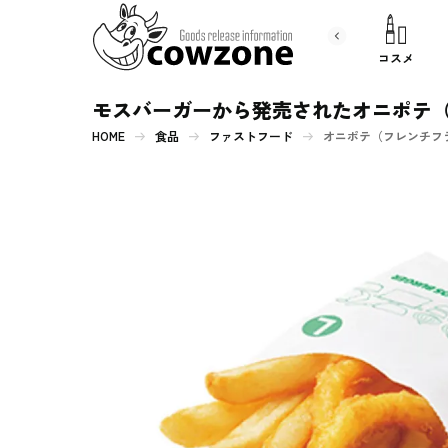
書 籍
文房具
コスメ
モスバーガーから発売されたオニポテ
HOME
食品
ファストフード
オニポテ（フレンチフ