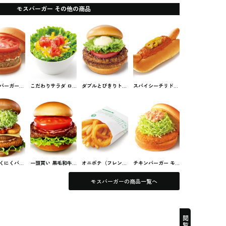
モスバーガー その他の商品
バーガー
こだわりサラダ ロ
ダブルとびきりトマ
スパイシーチリドッ
ガー #ファ
ーストアマニトッピ
ト＆レタス モスバ
グ モスバーガー #フ
ド
ング モスバーガー #
ーガー #ファストフ
ァストフード
ファストフード
ード
くにくバー
一頭買い 黒毛和牛
オニポテ（フレンチ
チキンバーガー モ
バーガー #
バーガー 特製テリ
フライポテト＆オニ
スバーガー #ファス
フード
ヤキソース 〜ゆず
オンフライ） モス
トフード
モスバーガーの商品一覧へ
胡椒風味〜 モスバ
バーガー #ファスト
ーガー #ファストフ
フード
ード