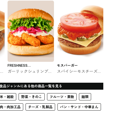
FRESHNESS
モスバーガー
 モ
ガーリックシュリンプバ
スパイシーモスチーズバ
BURGER
フ
ーガー フレッシュネスバ
ーガー モスバーガー #フ
ーガーのバーガー
ァストフード
食品ジャンルにある他の商品一覧を見る
米・雑穀
野菜・きのこ
フルーツ・果物
麺類
肉・肉加工品
チーズ・乳製品
パン・サンド・中華まん