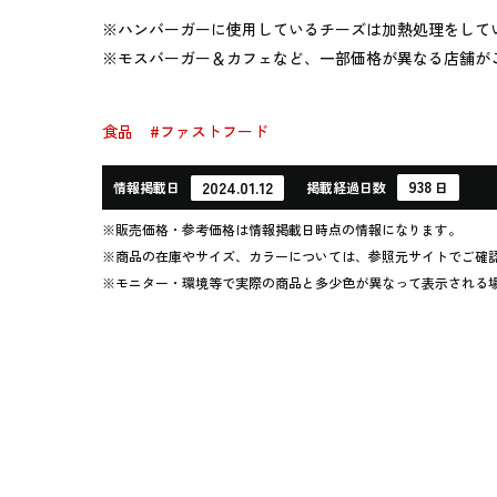
※ハンバーガーに使用しているチーズは加熱処理をして
※モスバーガー＆カフェなど、一部価格が異なる店舗が
食品
#ファストフード
938
2024.01.12
情報
掲載日
掲載
経過
日数
日
※販売価格・参考価格は情報掲載日時点の情報になります。
※商品の在庫やサイズ、カラーについては、参照元サイトでご確
※モニター・環境等で実際の商品と多少色が異なって表示される