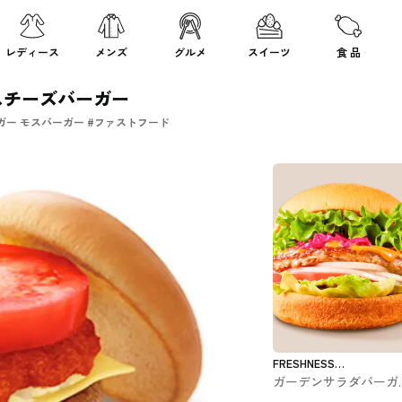
レディース
メンズ
グルメ
スイーツ
食 品
スチーズバーガー
ー モスバーガー #ファストフード
FRESHNESS
ガーデンサラダバーガ
BURGER
フレッシュネスバーガ