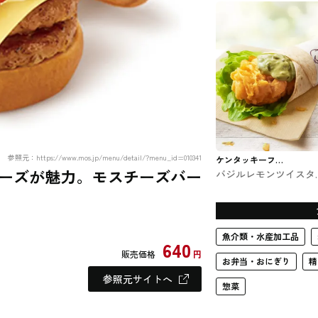
のバーガー
参照元：https://www.mos.jp/menu/detail/?menu_id=010341
ケンタッキーフラ
ーズが魅力。モスチーズバー
バジルレモンツイスタ
イドチキン
ケンタッキー #ファス
フード
魚介類・水産加工品
640
販売価格
円
お弁当・おにぎり
精
参照元サイトへ
惣菜