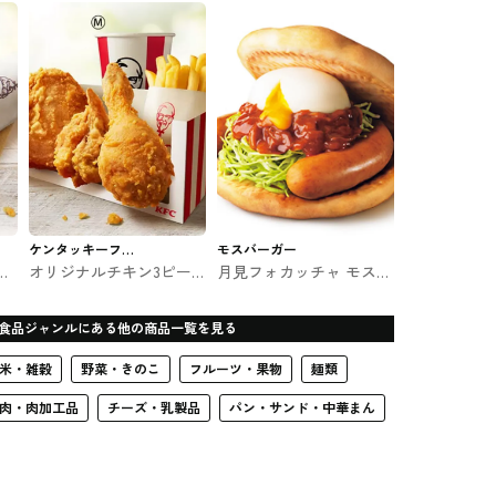
ー #ファストフード
フード
ケンタッキーフラ
モスバーガー
ー
オリジナルチキン3ピー
月見フォカッチャ モスバ
イドチキン
ト
スよくばりセット ケンタ
ーガーの期間限定
ッキー #ファストフード
食品ジャンルにある他の商品一覧を見る
米・雑穀
野菜・きのこ
フルーツ・果物
麺類
肉・肉加工品
チーズ・乳製品
パン・サンド・中華まん