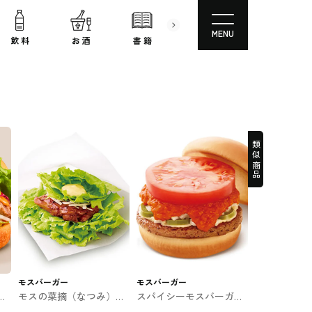
MENU
飲 料
お 酒
書 籍
文房具
コスメ
類似商品
モスバーガー
モスバーガー
ー
モスの菜摘（なつみ）テ
スパイシーモスバーガー
ー
リヤキチキン モスバーガ
モスバーガー #ファスト