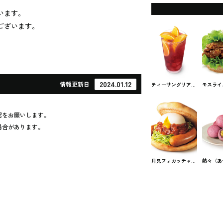
います。
ございます。
2024.01.12
情報
更新日
ティーサングリア＜
モスライ
ノンアルコール＞
焼肉 モス
モスバーガーの期間
ファスト
限定
認をお願いします。
場合があります。
月見フォカッチャ
熱々（あ
モスバーガーの期間
さつボー
限定
モスバー
限定