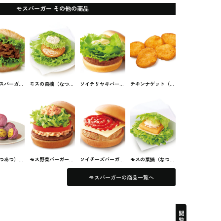
モスバーガー その他の商品
スバーガー
モスの菜摘（なつ
ソイテリヤキバーガ
チキンナゲット（5
バーガー #
み）海老カツ モス
ー モスバーガー #フ
コ入り） モスバー
フード
バーガー #ファスト
ァストフード
ガー #ファストフー
フード
ド
つあつ）お
モス野菜バーガー
ソイチーズバーガー
モスの菜摘（なつ
ル 5個入り
モスバーガー #ファ
モスバーガー #ファ
み）フィッシュ モ
ガーの期間
ストフード
ストフード
スバーガー #ファス
モスバーガーの商品一覧へ
トフード