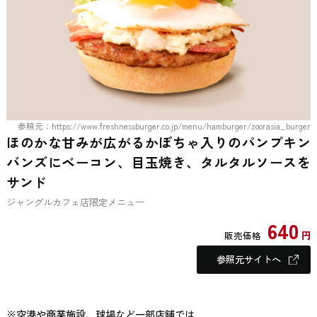
参照元：https://www.freshnessburger.co.jp/menu/hamburger/zoorasia_burger
ほのかな甘みが広がるかぼちゃ入りのパンプキン
バンズにベーコン、目玉焼き、タルタルソースを
サンド
ジャングルカフェ店限定メニュー
640
円
販売価格
参照元サイトへ
※空港や商業施設、球場など一部店舗では