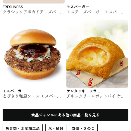
FRESHNESS
モスバーガー
クラシックアボカドチーズバーガ
モスチーズバーガー モスバーガ
BURGER
ー フレッシュネスバーガーのバ
ー #ファストフード
ーガー
モスバーガー
ケンタッキーフラ
とびきり和風ソース モスバーガ
チキンクリームポットパイ ケン
イドチキン
ー #ファストフード
タッキー #ファストフード
食品ジャンルにある他の商品一覧を見る
魚介類・水産加工品
米・雑穀
野菜・きのこ