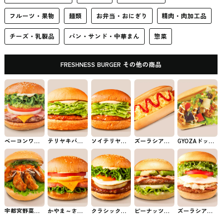
フルーツ・果物
麺類
お弁当・おにぎり
精肉・肉加工品
チーズ・乳製品
パン・サンド・中華まん
惣菜
FRESHNESS BURGER その他の商品
ベーコンワカ
テリヤキバー
ソイテリヤキ
ズーラシアド
GYOZAドッグ
モレチーズバ
ガー フレッシ
バーガー フレ
ッグ フレッシ
フレッシュネ
ーガー フレッ
ュネスバーガ
ッシュネスバ
ュネスバーガ
スバーガーの
シュネスバー
ーのバーガー
ーガーのバー
ーのホットド
ホットドッグ
ガーのバーガ
ガー
ッグ
ー
宇都宮野菜餃
かやま～さん
クラシックテ
ピーナッツバ
ズーラシアバ
子バーガー フ
スパムチーズ
リヤキ バーガ
ターバーガー
ーガー フレッ
レッシュネス
バーガー フレ
ー フレッシュ
フレッシュネ
シュネスバー