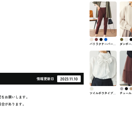
バリラクテーパード
ダンボー
パンツ Sサイズ
ドルマン
hunch #ズボン・パ
hunch
ンツ
2023.11.10
情報
更新日
ツイルボウタイブラ
チュール
認をお願いします。
ウス hunch #トップ
hunch
ス
場合があります。