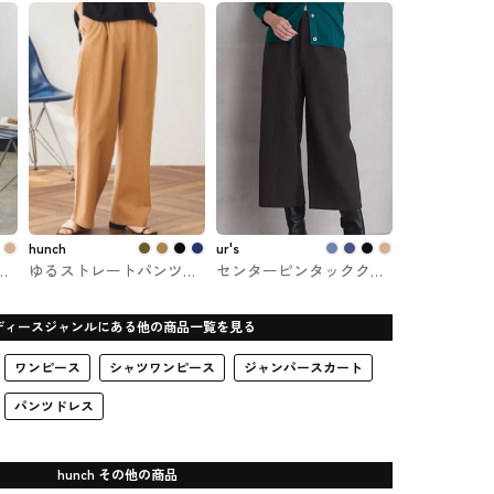
ボン・パンツ
universe #パンツ
hunch
ur's
ト
ゆるストレートパンツ
センターピンタッククロ
・
hunch #ズボン・パンツ
ップドワイドパンツ ur's
#ボトム
ディースジャンルにある他の商品一覧を見る
ワンピース
シャツワンピース
ジャンパースカート
パンツドレス
hunch その他の商品