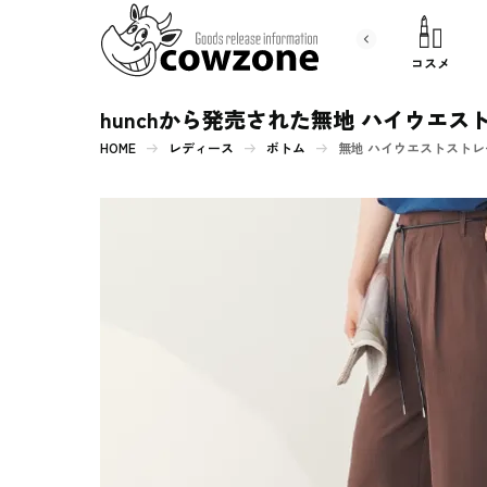
書 籍
文房具
コスメ
hunchから発売された無地 ハイウエ
HOME
レディース
ボトム
無地 ハイウエストストレー