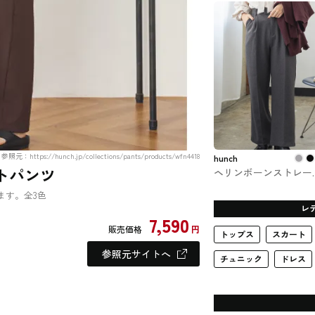
トム
参照元：https://hunch.jp/collections/pants/products/wfn4418
hunch
ートパンツ
ヘリンボーンストレー
パンツ hunch #ズボン
ます。全3色
パンツ
レ
7,590
販売価格
円
トップス
スカート
参照元サイトへ
チュニック
ドレス