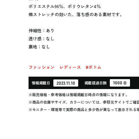
ポリエステル96％、ポリウレタン4％
微ストレッチの効いた、落ち感のある素材です。
伸縮性：あり
透け感：なし
裏地：なし
ファッション
レディース
#ボトム
1000
2023.11.10
情報
掲載日
掲載
経過
日数
日
※販売価格・参考価格は情報掲載日時点の情報になります。
※商品の在庫やサイズ、カラーについては、参照元サイトでご確
※モニター・環境等で実際の商品と多少色が異なって表示される