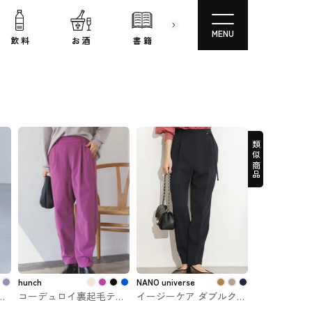
MENU
飲 料
お 酒
書 籍
文房具
コスメ
類似商品
hunch
NANO universe
テ
コーデュロイ裏起毛テー
イージーケア ダブルクロ
ボ
パードパンツ hunch #ズ
スタックパンツ NANO