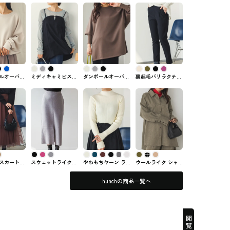
ルオーバー
ミディキャミビスチ
ダンボールオーバー
裏起毛バリラクテー
スウェット
ェ hunchのトップス
サイズドルマントッ
パードパンツ hunch
のトップス
プス hunch #トップ
#ズボン・パンツ
ス
スカート
スウェットライクニ
やわもちヤーン ラ
ウールライク シャ
 #スカート
ットのナロースカー
ンダムリブニット
ツジャケット hunch
ト hunch #スカート
定番 hunch #トップ
のシャツジャケット
hunchの商品一覧へ
ス