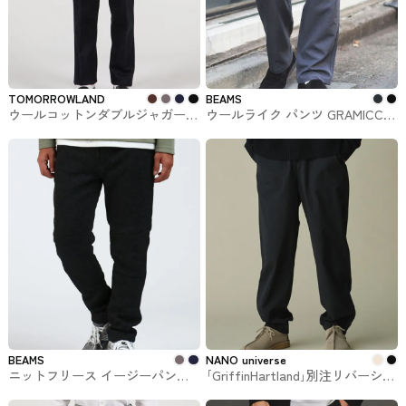
TOMORROWLAND
BEAMS
ウールコットンダブルジャガード
ウールライク パンツ GRAMICCI x
イージースラックス #ボトム
B:MING by BEAMS / 別注 #ボト
ム
BEAMS
NANO universe
ニットフリース イージーパンツ
｢GriffinHartland｣別注リバーシブ
BEAMS HEART #ボトム
ルパンツ NANO universe #ボトム