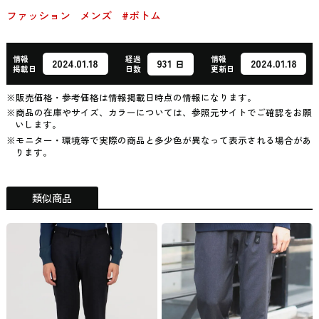
ファッション
メンズ
#ボトム
情報
経過
情報
931
2024.01.18
2024.01.18
日
掲載日
日数
更新日
※販売価格・参考価格は情報掲載日時点の情報になります。
※商品の在庫やサイズ、カラーについては、参照元サイトでご確認をお願
いします。
※モニター・環境等で実際の商品と多少色が異なって表示される場合があ
ります。
類似商品