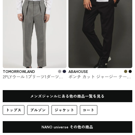
TOMORROWLAND
ABAHOUSE
2PLYウール 1プリーツ1ダーツパ
ポンチ カット ジャージー テーパ
ンツ William Halstead Explorer #
ードパンツ #ボトム
ボトム
メンズジャンルにある他の商品一覧を見る
トップス
ブルゾン
ジャケット
コート
NANO universe その他の商品