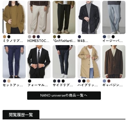
ミラノリブジ
HOMESTOCK
｢GriffinHartland｣
W4B
イージーバギ
ャケット
微起毛裏毛
別注イージー
COMFORT
ーパンツ
NANO universe
2WAYスウェッ
パンツ NANO
LOOSEN
NANO universe
#ジャケット
トパンツ
universe #ボト
JACKET
#ボトム
NANO universe
ム
NANO universe
#ボトム
#ジャケット
セットアップ
フォーマルブ
サイドリブス
ハイブリッド
ギャバジンノ
SOLOTEX(R)
ラックジャケ
トレッチイー
ステンカラー
ーカラージャ
4WAYツイル
ット NANO
ジーパンツ
コート NANO
ケット NANO
NANO universe
universe #ジャ
NANO universe
universe #コー
universe #ジャ
NANO universeの商品一覧へ
#ボトム
ケット
#ボトム
ト
ケット
閲覧履歴一覧