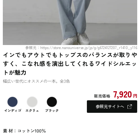
参照元：https://store.nanouniverse.jp/jp/g/g6724127207_r1410_y116
インでもアウトでもトップスのバランスが取りや
すく、こなれ感を演出してくれるワイドシルエッ
トが魅力
幅広い世代にオススメの一本。全3色
7,920
円
販売価格
参照元サイトへ
インディゴ
エクリュ
ブラック
素 材：コットン100％