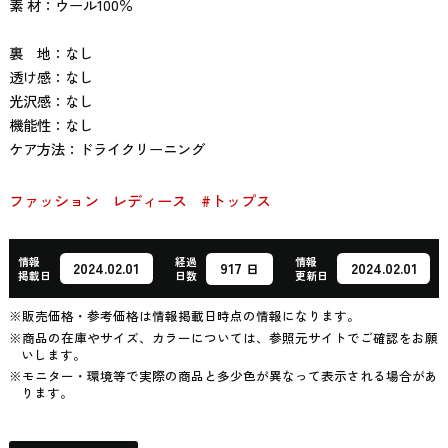
素 材：ウール100％
裏 地：なし
透け感：なし
光沢感：なし
機能性：なし
ケア方法：ドライクリーニング
ファッション
レディース
#トップス
情報
経過
情報
917
2024.02.01
2024.02.01
日
掲載日
日数
更新日
※販売価格・参考価格は情報掲載日時点の情報になります。
※商品の在庫やサイズ、カラーについては、参照元サイトでご確認をお願
いします。
※モニター・環境等で実際の商品と多少色が異なって表示される場合があ
ります。