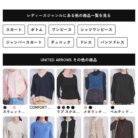
URBAN RESEARCHで購入できる
ップス
かぐれ
レディースジャンルにある他の商品一覧を見る
スカート
ボトム
ワンピース
シャツワンピース
ジャンパースカート
チュニック
ドレス
パンツドレス
UNITED ARROWS その他の商品
COMFORT ス
ムース Vネッ
スウェットラ
リブ スクエア
メタリック シ
ベルテッド プ
クニット
イク ニット
ニット
ャギー ニット
ルオーバー ニ
UNITED
UNITED
UNITED
ベスト
ット UNITED
ARROWS #ト
ARROWS #ト
ARROWS #ト
UNITED
ARROWS #ト
ップス
ップス
ップス
ARROWS #ト
ップス
ップス