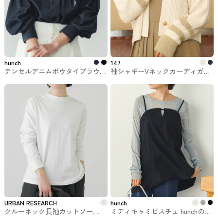
hunch
147
テンセルデニムボウタイブラウス
袖シャギーVネックカーディガン
hunch #トップス
147 ichi_yon_nana
URBAN RESEARCH
hunch
クルーネック長袖カットソー
ミディキャミビスチェ hunchのト