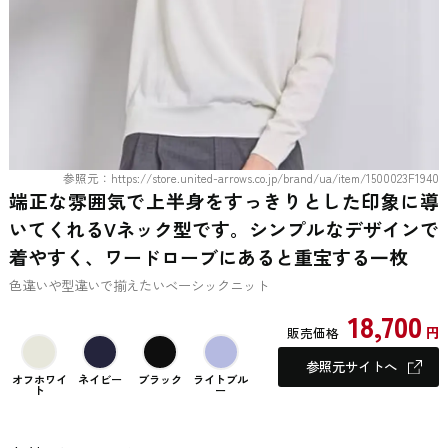
参照元：https://store.united-arrows.co.jp/brand/ua/item/1500023F1940
端正な雰囲気で上半身をすっきりとした印象に導
いてくれるVネック型です。シンプルなデザインで
着やすく、ワードローブにあると重宝する一枚
色違いや型違いで揃えたいベーシックニット
18,700
円
販売価格
参照元サイトへ
オフホワイ
ネイビー
ブラック
ライトブル
ト
ー