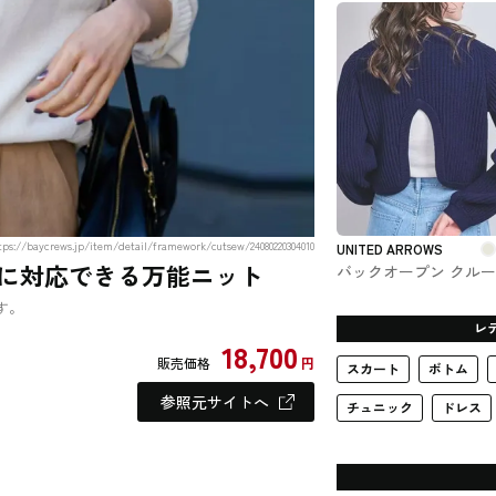
ARROWS #トップス
//baycrews.jp/item/detail/framework/cutsew/24080220304010
UNITED ARROWS
に対応できる万能ニット
バックオープン クル
ック ニット UNITED
す。
ARROWS #トップス
レ
18,700
販売価格
円
スカート
ボトム
参照元サイトへ
チュニック
ドレス