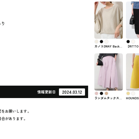
あり
カノコ2WAY Back開
【RITT
きカーディガン
クロシェ
BAYCREW'Sで購入
BAYCR
できるトップス
できるSLO
のスカー
2024.03.12
情報
更新日
ランダムタックスカ
HOUNDS
ート BAYCREW'Sで
FLAIR S
購入できるSLOBE
BAYCR
認をお願いします。
IÉNAのスカート
できるNO
ート
場合があります。