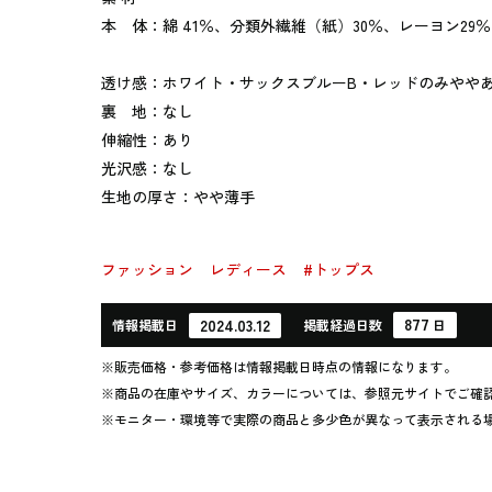
本 体：綿 41％、分類外繊維（紙）30％、レーヨン29％
透け感：ホワイト・サックスブルーB・レッドのみやや
裏 地：なし
伸縮性：あり
光沢感：なし
生地の厚さ：やや薄手
ファッション
レディース
#トップス
877
2024.03.12
情報
掲載日
掲載
経過
日数
日
※販売価格・参考価格は情報掲載日時点の情報になります。
※商品の在庫やサイズ、カラーについては、参照元サイトでご確
※モニター・環境等で実際の商品と多少色が異なって表示される