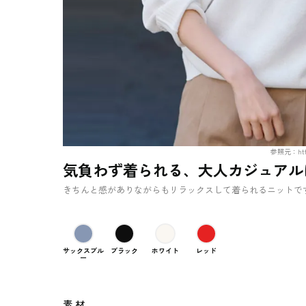
参照元：https:
気負わず着られる、大人カジュアル
きちんと感がありながらもリラックスして着られるニットで
サックスブル
ブラック
ホワイト
レッド
ー
素 材