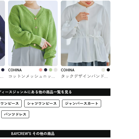
ス
DOORS
COHINA
COHINA
ーネ
コットンメッシュニット
タックデザインバンドカ
カーディガン COHINAの
ラーブラウス COHINAの
トップス
トップス
ディースジャンルにある他の商品一覧を見る
ワンピース
シャツワンピース
ジャンパースカート
パンツドレス
BAYCREW'S その他の商品