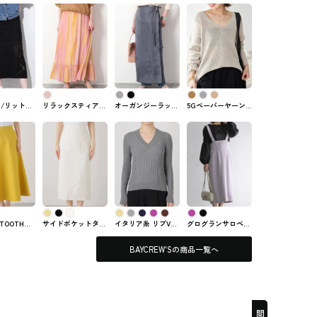
O /リット】
リラックスティアー
オーガンジーラップ
5GペーパーヤーンV
スカート
ドスカート
スカート
ネックニット
EW'Sで購入
BAYCREW'Sで購入
BAYCREW'Sで購入
BAYCREW'S
BE IÉNA
できるSLOBE IÉNA
できるスカート
ト
のスカート
TOOTH
サイドポケットタイ
イタリア糸 リブVネ
グログランサロペッ
KIRT
トスカート
ックプルオーバー
トスカート
EW'Sで購入
BAYCREW'Sで購入
BAYCREW'Sの
BAYCREW'Sで購入
BAYCREW'Sの商品一覧へ
BLEのスカ
できるLa Totalité
VERMEIL par iena
できるLa Totalité
のスカート
のスカート