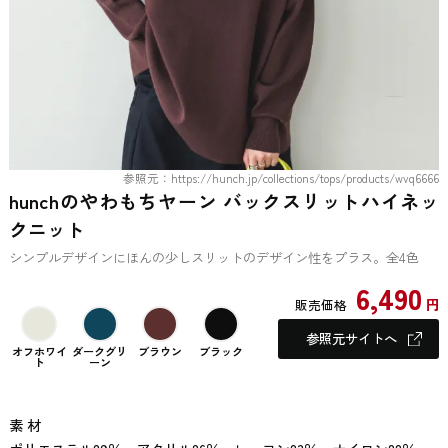
参照元：https://hunch.jp/collections/tops/products/wvq6666
hunchのやわもちヤーン バックスリットハイネッ
クニット
シンプルデザインにほんの少しスリットのデザイン性をプラス。全4色
6,490
円
販売価格
参照元サイトへ
オフホワイ
ダークグリ
ブラウン
ブラック
ト
ーン
素 材