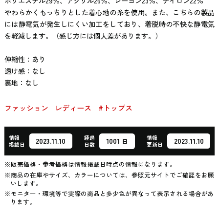
ポリエステル29％、アクリル26％、レーヨン23％、ナイロン22％
やわらかくもっちりとした着心地の糸を使用。また、こちらの製品
には静電気が発生しにくい加工をしており、着脱時の不快な静電気
を軽減します。（感じ方には個人差があります。）
伸縮性：あり
透け感：なし
裏地：なし
ファッション
レディース
#トップス
情報
経過
情報
1001
2023.11.10
2023.11.10
日
掲載日
日数
更新日
※販売価格・参考価格は情報掲載日時点の情報になります。
※商品の在庫やサイズ、カラーについては、参照元サイトでご確認をお願
いします。
※モニター・環境等で実際の商品と多少色が異なって表示される場合があ
ります。