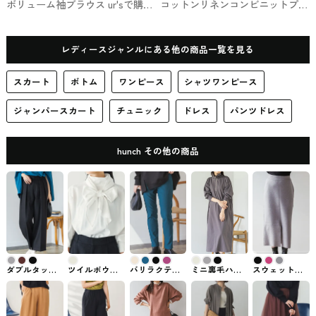
ボリューム袖ブラウス ur'sで購入
コットンリネンコンビニットプル
できるトップス
オーバー BAYCREW'Sで買える
VERMEIL par iéna
レディースジャンルにある他の商品一覧を見る
スカート
ボトム
ワンピース
シャツワンピース
ジャンパースカート
チュニック
ドレス
パンツドレス
hunch その他の商品
ダブルタック
ツイルボウタ
バリラクテー
ミニ裏毛ハー
スウェットラ
ワイドパンツ
イブラウス
パードパンツ
フジップワン
イクニットの
hunch #ズボ
hunch #トップ
ストレッチ
ピース hunch #
ナロースカー
ン・パンツ
ス
hunch #ズボ
ワンピース
ト hunch #スカ
ン・パンツ
ート