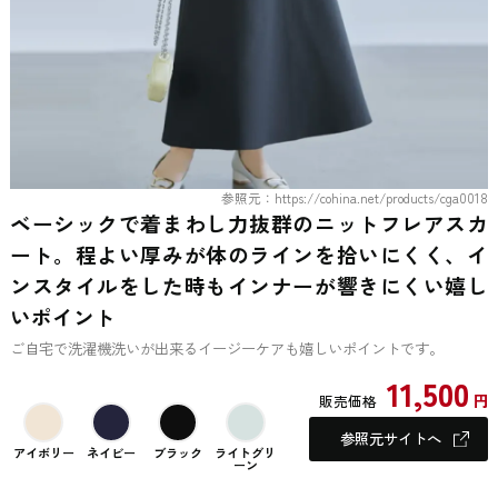
参照元：https://cohina.net/products/cga0018
ベーシックで着まわし力抜群のニットフレアスカ
ート。程よい厚みが体のラインを拾いにくく、イ
ンスタイルをした時もインナーが響きにくい嬉し
いポイント
ご自宅で洗濯機洗いが出来るイージーケアも嬉しいポイントです。
11,500
円
販売価格
参照元サイトへ
アイボリー
ネイビー
ブラック
ライトグリ
ーン