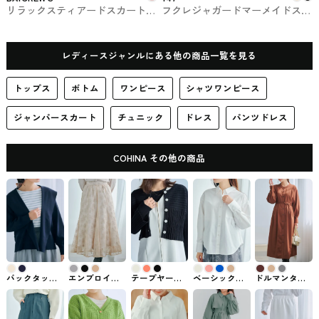
リラックスティアードスカート
フクレジャガードマーメイドスカ
BAYCREW'Sで購入できるSLOBE
ート 147 ichi_yon_nana
IÉNAのスカート
レディースジャンルにある他の商品一覧を見る
トップス
ボトム
ワンピース
シャツワンピース
ジャンパースカート
チュニック
ドレス
パンツドレス
COHINA その他の商品
バックタック
エンブロイダ
テープヤーン
ベーシックバ
ドルマンタッ
フォルムニッ
リーフラワー
ショート丈リ
ックタックシ
クIラインシャ
トフーディー
チュールスカ
ブカーディガ
ャツ COHINA
ツワンピース
COHINAのトッ
ート-short &
ン COHINAの
のトップス
COHINAで購入
プス
regular
トップス
できるワンピ
COHINAで購入