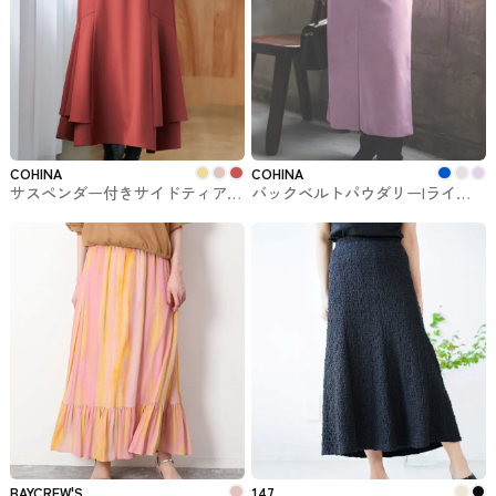
COHINA
COHINA
サスペンダー付きサイドティアー
バックベルトパウダリーIライン
ドマーメイドスカート COHINAで
スカート-short & regular
購入できるスカート
COHINAで購入できるスカート
BAYCREW'S
147