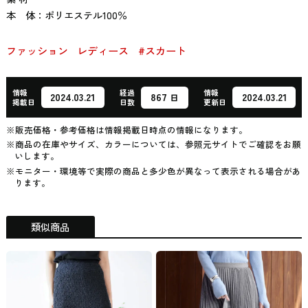
本 体：ポリエステル100％
ファッション
レディース
#スカート
情報
経過
情報
867
2024.03.21
2024.03.21
日
掲載日
日数
更新日
※販売価格・参考価格は情報掲載日時点の情報になります。
※商品の在庫やサイズ、カラーについては、参照元サイトでご確認をお願
いします。
※モニター・環境等で実際の商品と多少色が異なって表示される場合があ
ります。
類似商品