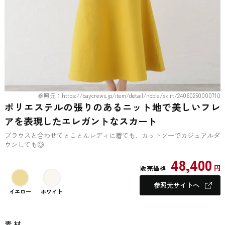
参照元：https://baycrews.jp/item/detail/noble/skirt/24060250000710
ポリエステルの張りのあるニット地で美しいフレ
アを表現したエレガントなスカート
ブラウスと合わせてとことんレディに着ても、カットソーでカジュアルダ
ウンしても◎
48,400
円
販売価格
参照元サイトへ
イエロー
ホワイト
素 材