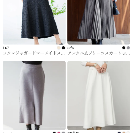
147
ur's
フクレジャガードマーメイドスカ
アンクル丈プリーツスカート ur's
ート 147 ichi_yon_nana
#スカート