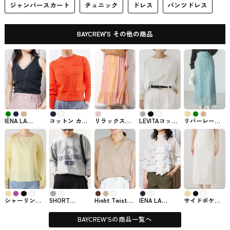
ジャンパースカート
チュニック
ドレス
パンツドレス
BAYCREW'S その他の商品
IÉNA LA
コットン カラ
リラックステ
LEVITAコット
リバーレースI
BOUCLE
ー プルオーバ
ィアードスカ
ン ショートプ
ラインスカー
PEATH リブノ
ー IÉNAは
ート
ルオーバー
ト8
ースリーブプ
BAYCREW'Sの
BAYCREW'Sで
BAYCREW'Sで
BAYCREW'Sで
ルオーバー
ニット
購入できる
購入できる
購入できる
BAYCREW'S
SLOBE IÉNAの
IÉNA
NOBLEのスカ
スカート
ート
シャーリング
SHORT
Hight Twist
IÉNA LA
サイドポケッ
スリーブブラ
SLEEVE
Fine ベスト
BOUCLE コッ
トタイトスカ
ウス
FOOTBALL
BAYCREW'Sの
トンポリシア
ート
BAYCREW'Sで
SHIRT
Plage
ーフリルブラ
BAYCREW'Sで
BAYCREW'Sの商品一覧へ
購入できるト
BAYCREW'Sで
ウス
購入できるLa
ップス
買える
BAYCREW'Sで
Totalitéのスカ