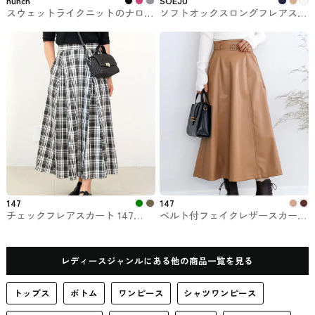
hunch
SOÉJU
スウェットライクニットのナロー
ソフトオックスロングフレアスカ
スカート hunch #スカート
ート SOÉJU（ソージュ）#スカ
ート
147
147
チェックフレアスカート 147
ベルト付フェイクレザースカート
ichi_yon_nana
147 ichi_yon_nana
レディースジャンルにある他の商品一覧を見る
トップス
ボトム
ワンピース
シャツワンピース