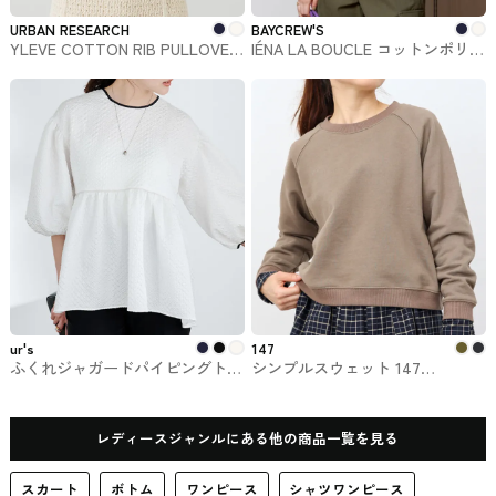
URBAN RESEARCH
BAYCREW'S
YLEVE COTTON RIB PULLOVER
IÉNA LA BOUCLE コットンポリシ
URBAN RESEARCHで購入できる
アーフリルブラウス BAYCREW'S
かぐれ
で購入できるIÉNA
ur's
147
ふくれジャガードパイピングトッ
シンプルスウェット 147
プス ur'sのトップス
ichi_yon_nana
レディースジャンルにある他の商品一覧を見る
スカート
ボトム
ワンピース
シャツワンピース