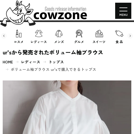
MENU
房具
コスメ
レディース
メンズ
グルメ
スイーツ
食 品
ur'sから発売されたボリューム袖ブラウス
HOME
レディース
トップス
ボリューム袖ブラウス ur'sで購入できるトップス