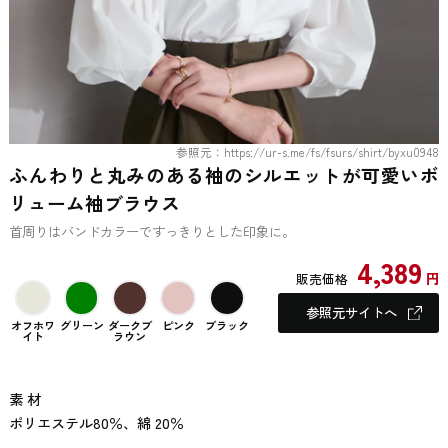
参照元：https://ur-s.me/fs/fsurs/shirt/byxu0948
ふんわりと丸みのある袖のシルエットが可愛いボ
リューム袖ブラウス
首周りはバンドカラーですっきりとした印象に。
4,389
円
販売価格
参照元サイトへ
オフホワ
グリーン
ダークブ
ピンク
ブラック
イト
ラウン
素 材
ポリエステル80％、綿 20％