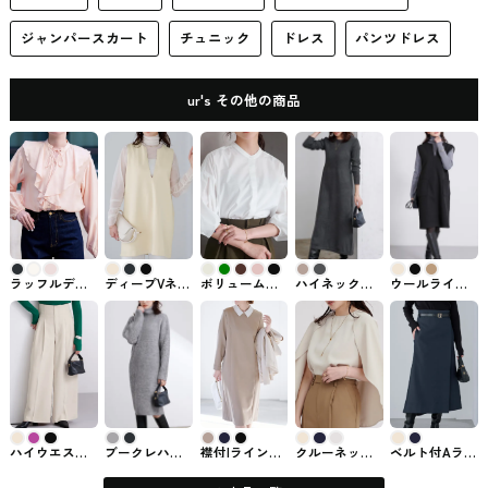
ジャンパースカート
チュニック
ドレス
パンツドレス
ur's その他の商品
ラッフルデザ
ディープVネッ
ボリューム袖
ハイネックベ
ウールライク
インブラウス
クチュニック
ブラウス ur's
スト×ワンピ
キーネックIラ
ur'sで購入でき
ベスト ur's #
で購入できる
ースセットア
インワンピー
るトップス
ワンピース
トップス
ップ ur's(ユア
ス ur's(ユアー
ーズ)
ズ)
ハイウエスト
ブークレハイ
襟付Iラインワ
クルーネック
ベルト付Aライ
ツータックワ
ネックニット
ンピース ur's
ケープブラウ
ンラップスカ
イドパンツ
ワンピース
#ワンピース
ス ur'sのトッ
ート ur's #ス
ur's #ボトム
ur's(ユアーズ)
プス
カート