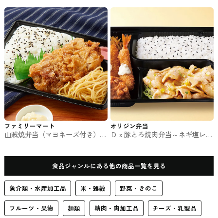
とのお弁当
お弁当
ファミリーマート
オリジン弁当
山賊焼弁当（マヨネーズ付き）
Ｄｘ豚とろ焼肉弁当～ネギ塩レモ
ファミマのお弁当
ンだれ～ オリジン弁当のお弁当
食品ジャンルにある他の商品一覧を見る
魚介類・水産加工品
米・雑穀
野菜・きのこ
フルーツ・果物
麺類
精肉・肉加工品
チーズ・乳製品