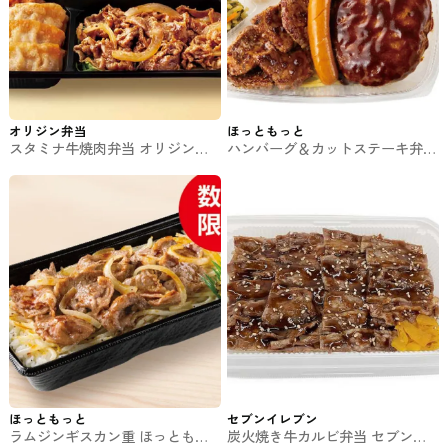
オリジン弁当
ほっともっと
スタミナ牛焼肉弁当 オリジン弁
ハンバーグ＆カットステーキ弁当
当のお弁当
(ウインナー付) ほっともっとのお
弁当
ほっともっと
セブンイレブン
ラムジンギスカン重 ほっともっ
炭火焼き牛カルビ弁当 セブンの