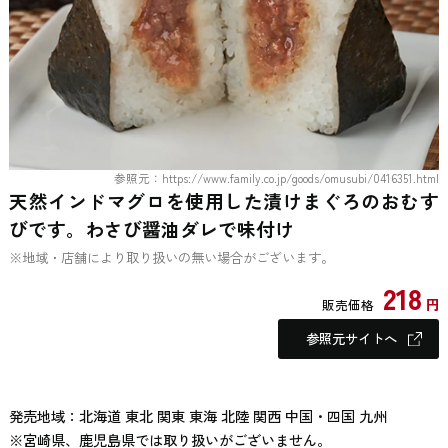
参照元：https://www.family.co.jp/goods/omusubi/0416351.html
天然インドマグロを使用した漬けまぐろのおむす
びです。わさび醤油ダレで味付け
※地域・店舗により取り扱いの無い場合がございます。
218
円
販売価格
参照元サイトへ
発売地域：北海道 東北 関東 東海 北陸 関西 中国・四国 九州
※宮崎県、鹿児島県では取り扱いがございません。