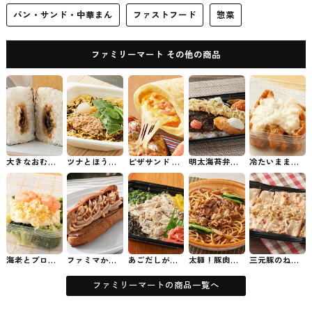
パン・サンド・中華まん
ファストフード
惣菜
ファミリーマート その他の商品
大きなおむす
ツナとほうれ
ピザサンド 極
明太海苔弁当
冷たいまま食
び 昆布とツナ
ん草の和風パ
旨クリーミー
ファミマのお
べるタルタル
マヨネーズ フ
スタ ファミマ
イタリアーナ
弁当
チキン南蛮 フ
ァミマのおむ
のパスタ
味 ファミマの
ァミマのチル
ずび
パン・サンド
ド惣菜
海老とブロッ
ファミマから
あごだしが決
太麺！豚肉と
三元豚のねぎ
コリーのタル
発売された濃
め手のさばほ
小松菜の焦が
塩カルビ重 フ
タルサラダ フ
厚ショコラエ
ぐしごはん フ
し醤油パスタ
ァミマのお弁
ァミマのチル
クレア #コン
ァミマのお弁
ファミマのパ
当
ファミリーマートの商品一覧へ
ド惣菜
ビニスイーツ
当
スタ