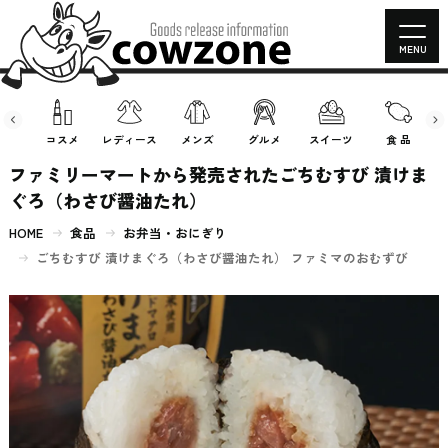
MENU
房具
コスメ
レディース
メンズ
グルメ
スイーツ
食 品
ファミリーマートから発売されたごちむすび 漬けま
ぐろ（わさび醤油たれ）
HOME
食品
お弁当・おにぎり
ごちむすび 漬けまぐろ（わさび醤油たれ） ファミマのおむずび