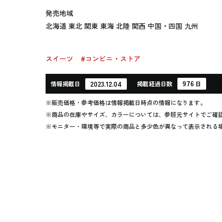
発売地域
北海道 東北 関東 東海 北陸 関西 中国・四国 九州
スイーツ
#コンビニ・ストア
976
2023.12.04
情報
掲載日
掲載
経過
日数
日
※販売価格・参考価格は情報掲載日時点の情報になります。
※商品の在庫やサイズ、カラーについては、参照元サイトでご確
※モニター・環境等で実際の商品と多少色が異なって表示される