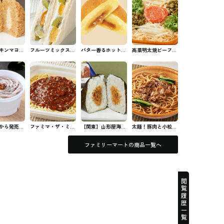
キンマヨネ
フルーツミックスサ
バター香るホットケ
高菜明太焼ビーフン
すび ファ
ンド ファミマのパ
ーキまん ファミマ
ファミマのビーフン
むずび
ン・サンド
の中華まん
から発売さ
ファミマ・ザ・ミー
【関東】山形屋海苔
太麺！豚肉と小松菜
生まれのモ
トソース ファミマ
店海苔監修 手巻 あ
の焦がし醤油パスタ
 #コンビニ
のパスタ
さりの佃煮 ファミ
ファミマのパスタ
ファミリーマートの商品一覧へ
マのおむずび
閲覧履歴一覧