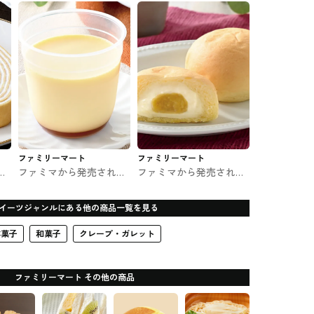
食感のバウム #コンビニ
ういちご ファミマのスイ
スイーツ
ーツ
ファミリーマート
ファミリーマート
た
ファミマから発売された
ファミマから発売された
コ
窯出しとろけるプリン #
八天堂 冷やして食べると
コンビニスイーツ
ろけるくりーむパン 紅は
イーツジャンルにある他の商品一覧を見る
るか #コンビニスイーツ
洋菓子
和菓子
クレープ・ガレット
ファミリーマート その他の商品