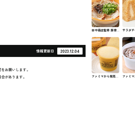
田中商店監修 豚骨
サラダチ
ラーメン ファミマ
ーズおむ
のラーメン
ミマのお
2023.12.04
情報
更新日
認をお願いします。
ファミマから発売さ
ファミマ
場合があります。
れた喫茶店のレトロ
れた植物
プリン #コンビニス
ンブラン
イーツ
スイーツ