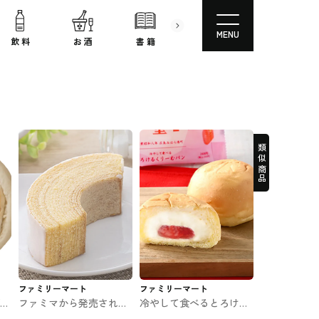
MENU
飲 料
お 酒
書 籍
文房具
コスメ
類似商品
ファミリーマート
ファミリーマート
ブン
ファミマから発売された
冷やして食べるとろける
冷やして食べるしっとり
くりーむパン 福岡あまお