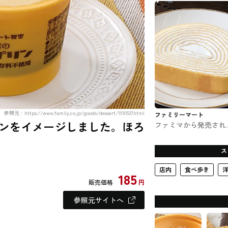
参照元：https://www.family.co.jp/goods/dessert/1910537.html
ファミリーマート
ンをイメージしました。ほろ
ファミマから発売され
ミルクレープロール #
ンビニスイーツ
ス
店内
食べ歩き
185
販売価格
円
参照元サイトへ