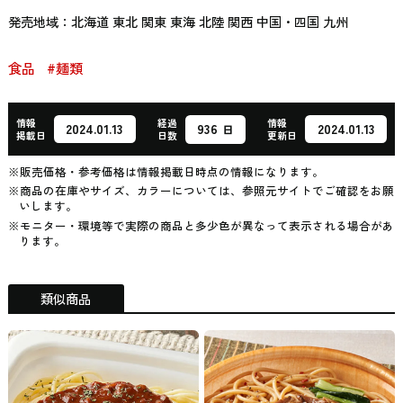
発売地域：北海道 東北 関東 東海 北陸 関西 中国・四国 九州
食品
#麺類
情報
経過
情報
936
2024.01.13
2024.01.13
日
掲載日
日数
更新日
※販売価格・参考価格は情報掲載日時点の情報になります。
※商品の在庫やサイズ、カラーについては、参照元サイトでご確認をお願
いします。
※モニター・環境等で実際の商品と多少色が異なって表示される場合があ
ります。
類似商品