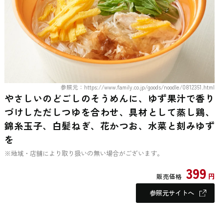
参照元：https://www.family.co.jp/goods/noodle/0812351.html
やさしいのどごしのそうめんに、ゆず果汁で香り
づけしただしつゆを合わせ、具材として蒸し鶏、
錦糸玉子、白髪ねぎ、花かつお、水菜と刻みゆず
を
※地域・店舗により取り扱いの無い場合がございます。
399
円
販売価格
参照元サイトへ