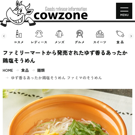
MENU
房具
コスメ
レディース
メンズ
グルメ
スイーツ
食 品
ファミリーマートから発売されたゆず香るあったか
鶏塩そうめん
HOME
食品
麺類
ゆず香るあったか鶏塩そうめん ファミマのそうめん