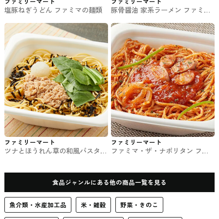
ファミリーマート
ファミリーマート
塩豚ねぎうどん ファミマの麺類
豚骨醤油 家系ラーメン ファミマ
の拉麺
ファミリーマート
ファミリーマート
ツナとほうれん草の和風パスタ
ファミマ・ザ・ナポリタン ファ
ファミマのパスタ
ミマのパスタ
食品ジャンルにある他の商品一覧を見る
魚介類・水産加工品
米・雑穀
野菜・きのこ