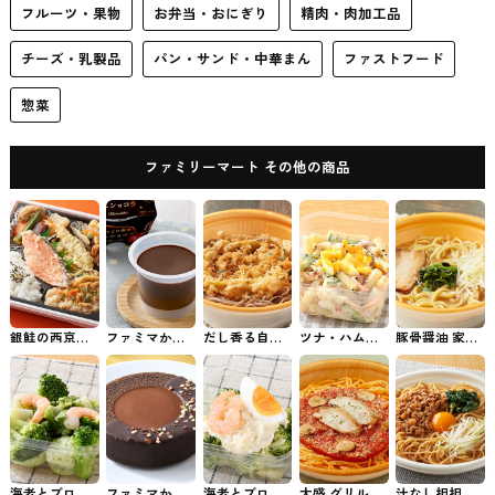
フルーツ・果物
お弁当・おにぎり
精肉・肉加工品
チーズ・乳製品
パン・サンド・中華まん
ファストフード
惣菜
ファミリーマート その他の商品
銀鮭の西京焼
ファミマから
だし香る自家
ツナ・ハム入
豚骨醤油 家系
き御膳 ファミ
発売されたく
製かき揚げそ
りマカロニサ
ラーメン ファ
マのお弁当
ちどけ濃厚冬
ば ファミマの
ラダ ファミマ
ミマの拉麺
ショコラ #コ
そば
のチルド惣菜
ンビニスイー
ツ
海老とブロッ
ファミマから
海老とブロッ
大盛 グリルチ
汁なし担担麺