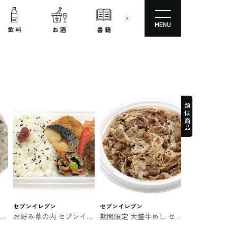
MENU
飲 料
お 酒
書 籍
文房具
コスメ
類似商品
セブンイレブン
セブンイレブン
そご
お好み幕の内 セブンイレ
期間限定 大盛牛めし セ
イレ
ブンのお弁当
ブンのお弁当