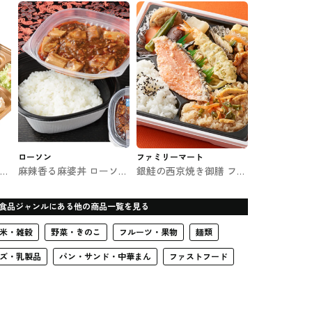
ローソン
ファミリーマート
かま
麻辣香る麻婆丼 ローソン
銀鮭の西京焼き御膳 ファ
のお弁当
ミマのお弁当
食品ジャンルにある他の商品一覧を見る
米・雑穀
野菜・きのこ
フルーツ・果物
麺類
ズ・乳製品
パン・サンド・中華まん
ファストフード