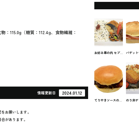
化物：115.0g（糖質：112.4g、食物繊維：
お好み幕の内 セブ
バゲット
ンイレブンのお弁当
レスハム
セブンイ
ンドイッ
パン
2024.01.12
情報
更新日
てりやきソースのチ
のり弁デ
キンバーガー セブ
セブンの
ンイレブンのサンド
認をお願いします。
場合があります。