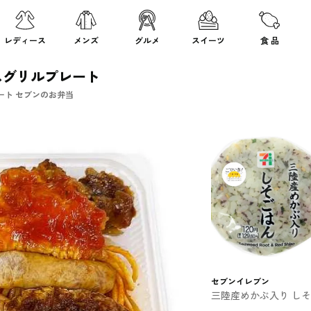
レディース
メンズ
グルメ
スイーツ
食 品
スグリルプレート
ート セブンのお弁当
セブンイレブン
三陸産めかぶ入り し
はんおむすび セブン