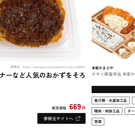
ブンのおにぎり
参照元：https://www.sej.co.jp/products/a/item/042270/
本家かまどや
ナーなど人気のおかずをそろ
チキン南蛮弁当 本家
どやのお弁当
魚介類・水産加工品
669
販売価格
円
精肉・肉加工品
チー
参照元サイトへ
惣菜