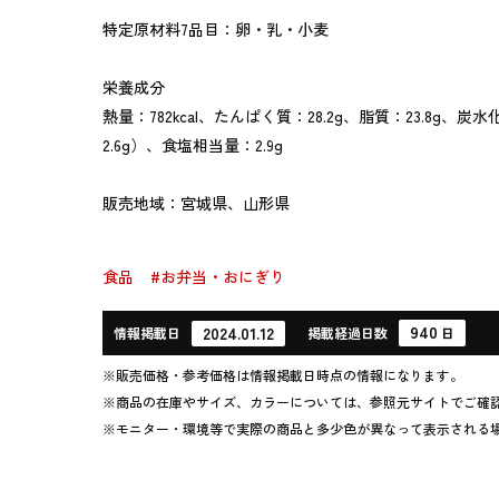
特定原材料7品目：卵・乳・小麦
栄養成分
熱量：782kcal、たんぱく質：28.2g、脂質：23.8g、炭水
2.6g）、食塩相当量：2.9g
販売地域：宮城県、山形県
食品
#お弁当・おにぎり
940
2024.01.12
情報
掲載日
掲載
経過
日数
日
※販売価格・参考価格は情報掲載日時点の情報になります。
※商品の在庫やサイズ、カラーについては、参照元サイトでご確
※モニター・環境等で実際の商品と多少色が異なって表示される