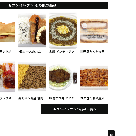
セブンイレブン その他の商品
サンドボン
2種ソースのハムカ
太麺 インディアン
三元豚とんかつサン
＆チーズ
ツ＆ハンバーグ弁当
スパゲティ セブン
ド セブンのサンド
レブンのサ
セブンのお弁当
のパスタ
チ・ロール
ラックス
鶏そぼろ弁当 静岡
味噌かつ丼 セブン
コク旨だれの炭火焼
お弁当
県産鶏肉使用 セブ
のお弁当
き牛カルビ弁当 セ
ンのお弁当
ブンのお弁当
セブンイレブンの商品一覧へ