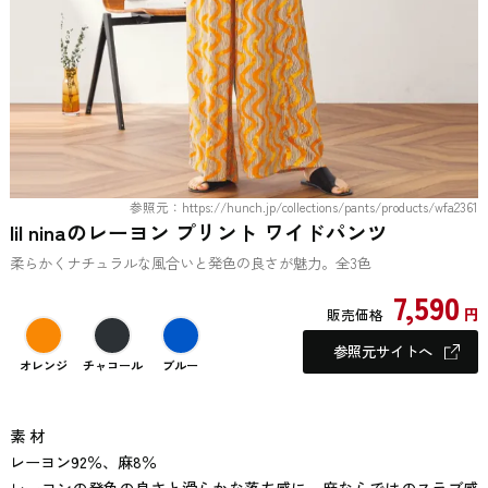
参照元：https://hunch.jp/collections/pants/products/wfa2361
lil ninaのレーヨン プリント ワイドパンツ
柔らかくナチュラルな風合いと発色の良さが魅力。全3色
7,590
円
販売価格
参照元サイトへ
オレンジ
チャコール
ブルー
素 材
レーヨン92％、麻8％
レーヨンの発色の良さと滑らかな落ち感に、麻ならではのスラブ感