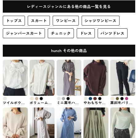
レディースジャンルにある他の商品一覧を見る
トップス
スカート
ワンピース
シャツワンピース
ジャンパースカート
チュニック
ドレス
パンツドレス
hunch その他の商品
ツイルボウタ
ボリューム袖
ミニ裏毛ハー
やわもちヤー
裏起毛バリラ
イブラウス
ギャザーブラ
フジップワン
ン バックスリ
クテーパード
hunch #トップ
ウス hunch #ト
ピース hunch #
ットハイネッ
パンツ hunch #
ス
ップス
ワンピース
クニット
ズボン・パン
hunch #トップ
ツ
ス