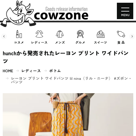
MENU
房具
コスメ
レディース
メンズ
グルメ
スイーツ
食 品
hunchから発売されたレーヨン プリント ワイドパン
ツ
HOME
レディース
ボトム
レーヨン プリント ワイドパンツ lil nina（リル・ニーナ） #ズボン・
パンツ