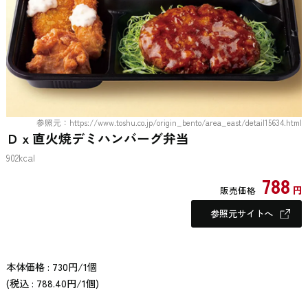
参照元：https://www.toshu.co.jp/origin_bento/area_east/detail15634.html
Ｄｘ直火焼デミハンバーグ弁当
902kcal
788
円
販売価格
参照元サイトへ
本体価格 : 730円/1個
(税込 : 788.40円/1個)