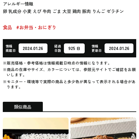
アレルギー情報
卵 乳成分 小麦 えび 牛肉 ごま 大豆 鶏肉 豚肉 りんご ゼラチン
食品
#お弁当・おにぎり
情報
経過
情報
925
2024.01.26
2024.01.26
日
掲載日
日数
更新日
※販売価格・参考価格は情報掲載日時点の情報になります。
※商品の在庫やサイズ、カラーについては、参照元サイトでご確認をお願
いします。
※モニター・環境等で実際の商品と多少色が異なって表示される場合があ
ります。
類似商品