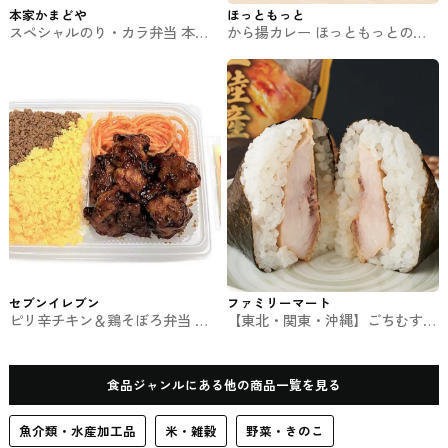
本家かまどや
ほっともっと
スペシャルのり・カラ弁当 本家
から揚カレー ほっともっとのお
かまどやのお弁当
弁当
セブンイレブン
ファミリーマート
ピリ辛チキン＆鶏そぼろ弁当 セ
【東北・関東・沖縄】ごちむすび
ブンのお弁当
三陸産とろさば ファミマのおむ
ずび
食品ジャンルにある他の商品一覧を見る
魚介類・水産加工品
米・雑穀
野菜・きのこ