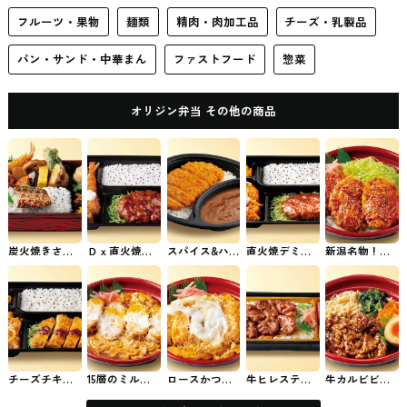
フルーツ・果物
麺類
精肉・肉加工品
チーズ・乳製品
パン・サンド・中華まん
ファストフード
惣菜
オリジン弁当 その他の商品
炭火焼きさば
Ｄｘ直火焼デ
スパイス&ハー
直火焼デミハ
新潟名物！甘
の彩り幕の内
ミハンバーグ
ブ25種類使用
ンバーグカキ
辛タレかつ丼
弁当 オリジン
弁当 オリジン
スパイスカレ
フライ弁当 オ
オリジン弁当
弁当のお弁当
弁当のお弁当
ーとんかつの
リジン弁当の
のお弁当
せ オリジン弁
お弁当
当のお弁当
チーズチキン
15層のミルカ
ロースかつ丼
牛ヒレステー
牛カルビビビ
カツ生姜焼き
ツ丼 オリジン
～焼津産かつ
キ重 オリジン
ンバ オリジン
弁当 オリジン
弁当のお弁当
お節・北海道
弁当のお弁当
弁当のお弁当