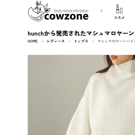
書 籍
文房具
コスメ
hunchから発売されたマシュマロヤー
HOME
レディース
トップス
マシュマロヤーンハイネッ