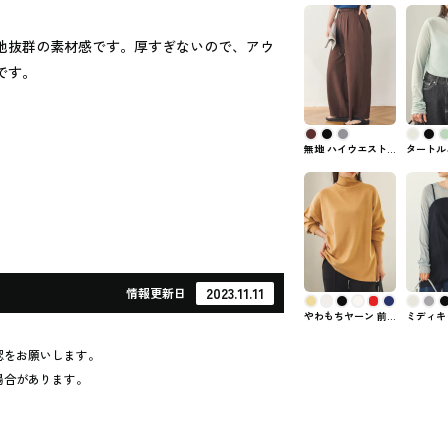
地抜群の素材感です。厚すぎないので、アウ
です。
無地 ハイウエスト
タートル
ストレートパンツ
シアート
hunch #ズボン・パ
hunch
ンツ
2023.11.11
情報
更新日
やわもちヤーン 前
ミディキ
後2WAY裾スリット
ェ hun
ハイネックニット
認をお願いします。
hunch #トップス
場合があります。