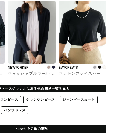
ス
トップス
で購入できるかぐれ
NEWYORKER
BAYCREW'S
ャツ
ウォッシャブルウール 着
コットンフライスハーフ
購
流しニットカーディガン
スリーブプルオーバー
NEWYORKER #トップス
BAYCREW'Sで購入できる
ディースジャンルにある他の商品一覧を見る
IÉNA
ワンピース
シャツワンピース
ジャンパースカート
パンツドレス
hunch その他の商品