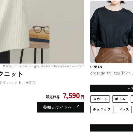
NEWYORKER #ブラウ
参照元：https://hunch.jp/collections/tops/products/wvq6691
URBAN
ックニット
organdy frill tee Tシ
RESEARCH
URBAN RESEARCHで
やすいニット。全3色
入できるLAATO
レ
7,590
販売価格
円
スカート
ボトム
参照元サイトへ
チュニック
ドレス