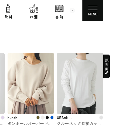
MENU
飲 料
お 酒
書 籍
文房具
コスメ
類似商品
hunch
URBAN
ペプ
ダンボールオーバードル
クルーネック長袖カット
RESEARCH
マンスウェット hunchの
ソー URBAN RESEARCH