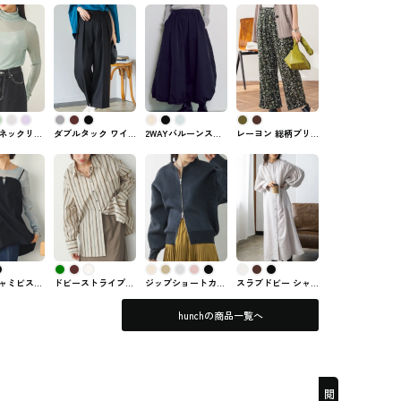
ネックリブ
ダブルタック ワイ
2WAYバルーンスカ
レーヨン 総柄プリ
ップス
ドパンツ hunch #ズ
ート hunchで購入で
ント ワイドパンツ
 #トップス
ボン・パンツ
きるスカート
lil nina（リル・ニ
ーナ） #ズボン・パ
ンツ
ャミビスチ
ドビーストライプシ
ジップショートカー
スラブドビー シャ
chのトップス
ャツ hunchのトップ
ディガン【WEB限
ーリングシャツワン
ス
定/別注】 hunchの
ピース lil nina（リ
hunchの商品一覧へ
トップス
ル・ニーナ）