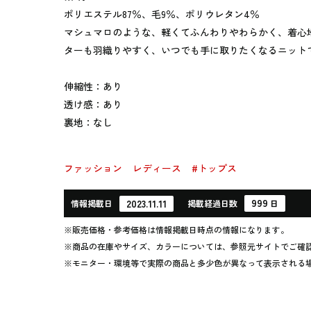
ポリエステル87％、毛9％、ポリウレタン4％
マシュマロのような、軽くてふんわりやわらかく、着心
ターも羽織りやすく、いつでも手に取りたくなるニット
伸縮性：あり
透け感：あり
裏地：なし
ファッション
レディース
#トップス
999
2023.11.11
情報
掲載日
掲載
経過
日数
日
※販売価格・参考価格は情報掲載日時点の情報になります。
※商品の在庫やサイズ、カラーについては、参照元サイトでご確
※モニター・環境等で実際の商品と多少色が異なって表示される