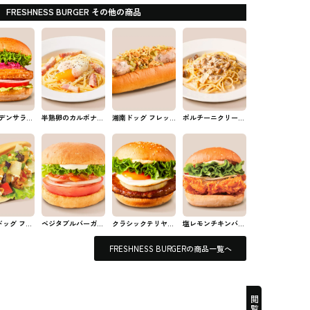
FRESHNESS BURGER その他の商品
デンサラダ
半熟卵のカルボナー
湘南ドッグ フレッ
ポルチーニクリーム
 フレッシ
ラ フレッシュネス
シュネスバーガーの
ソース フレッシュ
ーガーのバ
バーガーのパスタ
ホットドッグ
ネスバーガーのパス
タ
ドッグ フレ
ベジタブルバーガー
クラシックテリヤキ
塩レモンチキンバー
スバーガー
フレッシュネスバー
バーガー フレッシ
ガー フレッシュネ
ドッグ
ガーのバーガー
ュネスバーガーのバ
スバーガーのバーガ
FRESHNESS BURGERの商品一覧へ
ーガー
ー