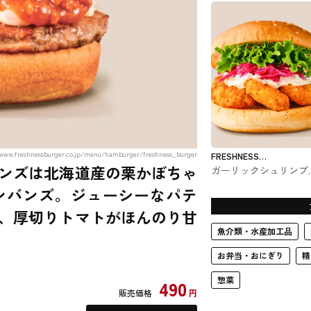
フード
w.freshnessburger.co.jp/menu/hamburger/freshness_burger
FRESHNESS
ンズは北海道産の栗かぼちゃ
ガーリックシュリンプ
BURGER
ーガー フレッシュネ
ンバンズ。ジューシーなパテ
ーガーのバーガー
、厚切りトマトがほんのり甘
魚介類・水産加工品
お弁当・おにぎり
精
惣菜
490
販売価格
円