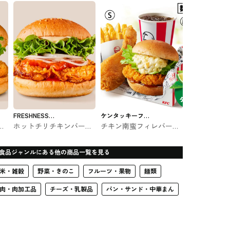
のバーガー
FRESHNESS
ケンタッキーフラ
バ
ホットチリチキンバーガ
チキン南蛮フィレバーガ
BURGER
イドチキン
スバ
ー フレッシュネスバーガ
ーよくばりセット ケンタ
ーのバーガー
ッキー #ファストフード
食品ジャンルにある他の商品一覧を見る
米・雑穀
野菜・きのこ
フルーツ・果物
麺類
肉・肉加工品
チーズ・乳製品
パン・サンド・中華まん