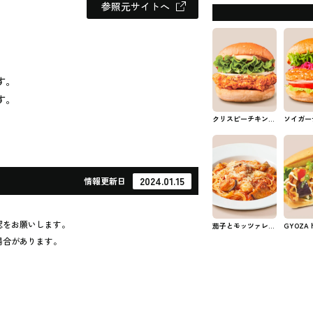
参照元サイトへ
す。
す。
クリスピーチキンバ
ソイガー
ーガー フレッシュ
バーガー
ネスバーガーのバー
ュネスバ
ガー
ーガー
2024.01.15
情報
更新日
認をお願いします。
茄子とモッツァレラ
GYOZA
のトマトソース フ
ッシュネ
場合があります。
レッシュネスバーガ
のホット
ーのパスタ