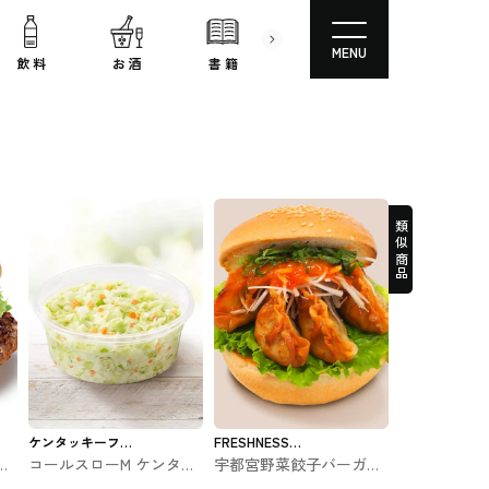
MENU
飲 料
お 酒
書 籍
文房具
コスメ
類似商品
ケンタッキーフラ
FRESHNESS
ス
コールスローM ケンタッ
宇都宮野菜餃子バーガー
イドチキン
BURGER
ト
キー #ファストフード
フレッシュネスバーガー